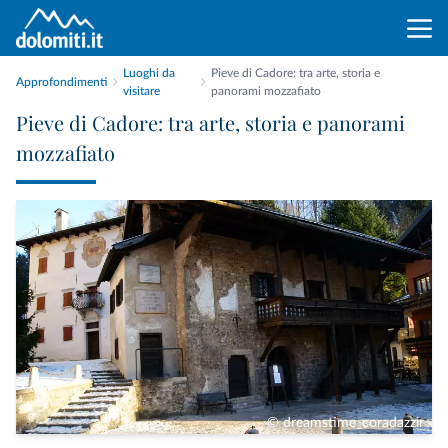
Luoghi da
Pieve di Cadore: tra arte, storia e
Approfondimenti
visitare
panorami mozzafiato
Pieve di Cadore: tra arte, storia e panorami
mozzafiato
© dreamstime_coradazzir