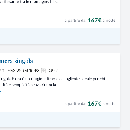
rilassante tra le montagne. Il b...
o
167€
a partire da:
a notte
mera singola
PITI
MAX UN BAMBINO
19 m²
ngola Flora è un rifugio intimo e accogliente, ideale per chi
llità e semplicità senza rinuncia...
o
167€
a partire da:
a notte