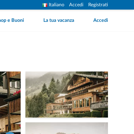
Italiano
Accedi
Registrati
hop e Buoni
La tua vacanza
Accedi