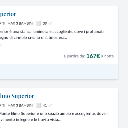
perior
PITI
MAX 3 BAMBINI
39 m²
erior è una stanza luminosa e accogliente, dove i profumati
legno di cirmolo creano un’atmosfera...
o
167€
a partire da:
a notte
lmo Superior
PITI
MAX 3 BAMBINI
41 m²
onte Elmo Superior è uno spazio ampio e accogliente, dove il
vimento in legno e le travi a vista...
o