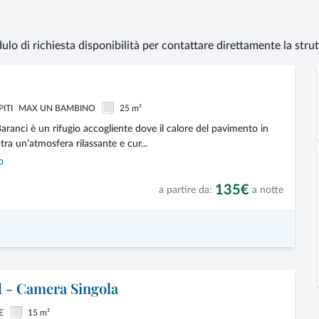
dulo di richiesta disponibilità per contattare direttamente la stru
PITI
MAX UN BAMBINO
25 m²
ranci è un rifugio accogliente dove il calore del pavimento in
tra un’atmosfera rilassante e cur...
o
135€
a partire da:
a notte
 - Camera Singola
E
15 m²