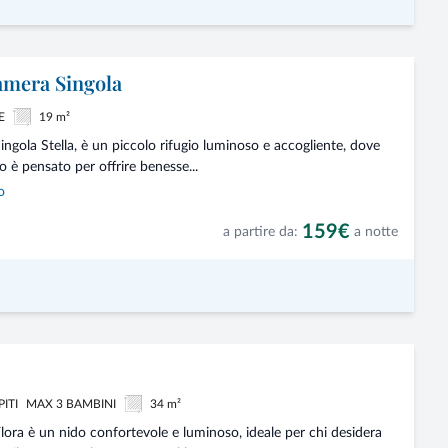
amera Singola
E
19 m²
ngola Stella, è un piccolo rifugio luminoso e accogliente, dove
o è pensato per offrire benesse...
o
159€
a partire da:
a notte
PITI
MAX 3 BAMBINI
34 m²
ora è un nido confortevole e luminoso, ideale per chi desidera