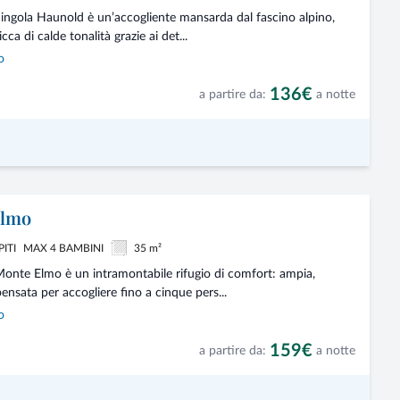
ingola Haunold è un’accogliente mansarda dal fascino alpino,
cca di calde tonalità grazie ai det...
o
136€
a partire da:
a notte
Elmo
PITI
MAX 4 BAMBINI
35 m²
onte Elmo è un intramontabile rifugio di comfort: ampia,
ensata per accogliere fino a cinque pers...
o
159€
a partire da:
a notte