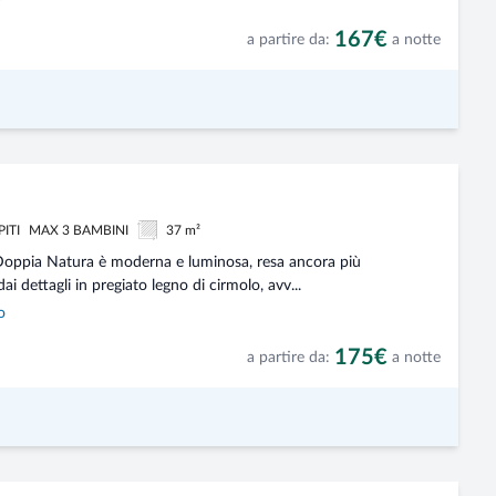
167€
a partire da:
a notte
PITI
MAX 3 BAMBINI
37 m²
oppia Natura è moderna e luminosa, resa ancora più
ai dettagli in pregiato legno di cirmolo, avv...
o
175€
a partire da:
a notte