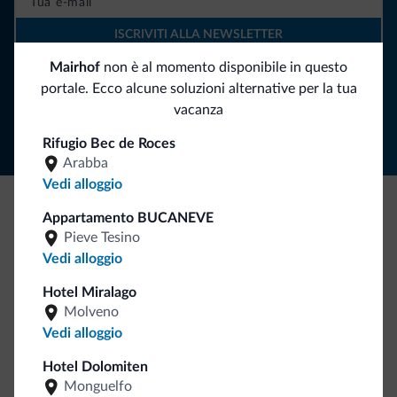
ISCRIVITI ALLA NEWSLETTER
Mairhof
non è al momento disponibile in questo
portale. Ecco alcune soluzioni alternative per la tua
Segui Dolomiti.it
vacanza
Rifugio Bec de Roces
Arabba
Vedi alloggio
Appartamento BUCANEVE
Be Original, scopri la nuova collezione
Pieve Tesino
Ce l'avete chiesto in tanti. Ecco la nuova collezione firmata
Vedi alloggio
Dolomiti.it!
Hotel Miralago
Molveno
Vedi alloggio
Hotel Dolomiten
Monguelfo