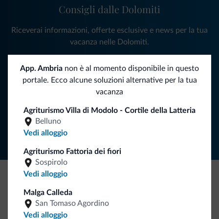
Consigli dalle Dolomiti
Riceverai informazioni, offerte esclusive e news per la tua
vacanza nelle Dolomiti.
App. Ambria
non è al momento disponibile in questo
portale. Ecco alcune soluzioni alternative per la tua
ISCRIVITI ALLA NEWSLETTER
vacanza
Agriturismo Villa di Modolo - Cortile della Latteria
Segui Dolomiti.it
Belluno
Vedi alloggio
Agriturismo Fattoria dei fiori
Sospirolo
Vedi alloggio
Be Original, scopri la nuova collezione
Malga Calleda
San Tomaso Agordino
Ce l'avete chiesto in tanti. Ecco la nuova collezione firmata
Vedi alloggio
Dolomiti.it!