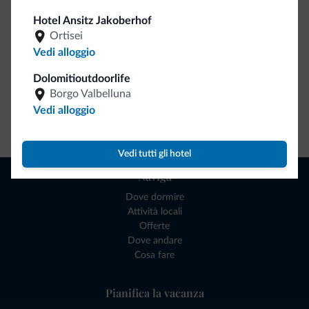
Hotel Ansitz Jakoberhof
Ortisei
Vedi alloggio
Dolomitioutdoorlife
Borgo Valbelluna
Vedi alloggio
Vai allo shop
Vedi tutti gli hotel
Naviga
Dove dormire
Attività locali
Offerte
Dove andare
Cosa fare
Pianifica la vacanza