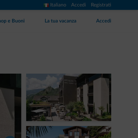
Italiano
Accedi
Registrati
hop e Buoni
La tua vacanza
Accedi