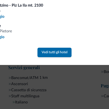
Acco
zino - Piz La Ila mt. 2100
a
Re
Sport e attività
gio
Dep
Alpinismo
Lo
e
Campo da tennis
Pietore
Percorsi trekking
Serv
gio
Rafting
Ping Pong
Pul
Vedi tutti gli hotel
Dolomiti Super Sun
Neg
Servizi generali
Bo
1 km
Bancomat/ATM
Ascensori
Pag
Cassetta di sicurezza
Staff multilingua
Car
Italiano