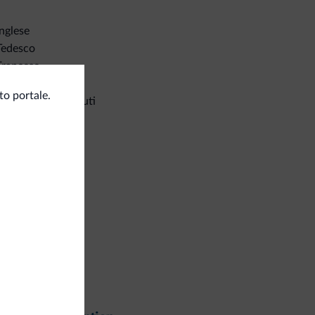
Inglese
Tedesco
Francese
ichiesta
, stazione ricarica auto elettriche e
-Fi in camera
o portale.
ociclisti benvenuti
rnet
Fi gratuito
i all'aperto
razza sul tetto
ardino
razza