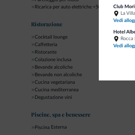
Club Morit
<500 m
Ricarica per auto elettriche
La Vill
Vedi allog
Ristorazione
Hotel Alb
Cocktail lounge
Rocca 
Caffetteria
Vedi allog
Ristorante
Colazione inclusa
Bevande alcoliche
Bevande non alcoliche
Cucina vegetariana
Cucina mediterranea
Degustazione vini
Piscine, spa e benessere
Esterna
Piscina