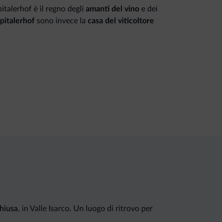
italerhof è il regno degli
amanti del vino
e dei
Spitalerhof
sono invece la
casa del viticoltore
vigneto come le sue tasche, sa con precisione
lle cure e attenzioni da dedicare a ogni pianta.
el è un must assoluto allo Spitalerhof.
ni, sulla viticoltura e sulle peculiarità dei vini
iano dal
Sylvaner Sepps alte Rebe
e
Sauvignon
 Allo Spitalerhof si vivono esperienze che
piatto, la
vendemmia
, la
degustazione di
te di vino.
hiusa
, in Valle Isarco. Un luogo di ritrovo per