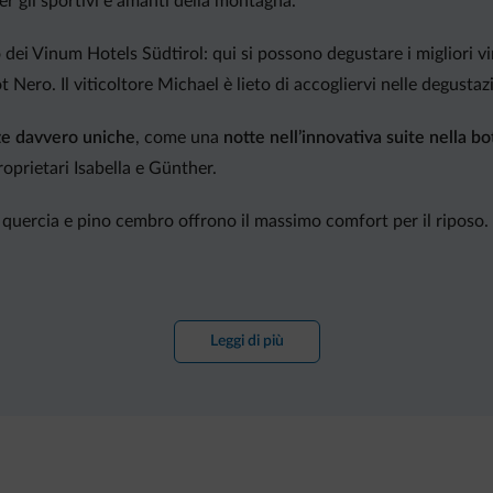
per gli sportivi e amanti della montagna.
ei Vinum Hotels Südtirol: qui si possono degustare i migliori vini 
ot Nero. Il viticoltore Michael è lieto di accogliervi nelle degusta
e davvero uniche
, come una
notte nell’innovativa suite nella bo
roprietari Isabella e Günther.
 quercia e pino cembro offrono il massimo comfort per il riposo. F
iti con le sue creazioni culinarie, una delizia per gli occhi ma anc
tre specialità vengono servite nel vaso delle conserve della nonna, i
Leggi di più
 a km 0, provenienti dai propri
vigneti
,
frutteti
e
orti.
erfetto per momenti di convivialità, per prendersi un buon caffè
per dolci momenti di relax dotata di sauna in legno di cirmolo, s