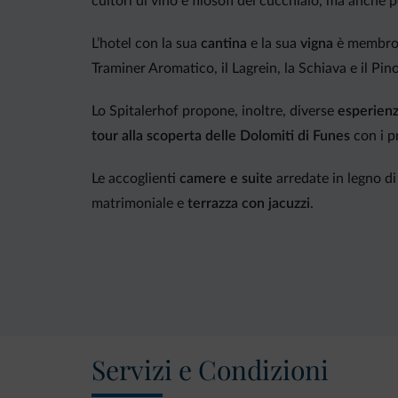
cultori di vino e filosofi del cucchiaio, ma anche 
L’hotel con la sua
cantina
e la sua
vigna
è membro d
Traminer Aromatico, il Lagrein, la Schiava e il Pin
Lo Spitalerhof propone, inoltre, diverse
esperienz
tour alla scoperta delle Dolomiti di Funes
con i p
Le accoglienti
camere e suite
arredate in legno di
matrimoniale e
terrazza con jacuzzi
.
Al
ristorante Muga
lo chef saprà deliziare gli osp
dei piatti vi stupirà: gli asparagi, lo speck e le al
Alla base delle specialità ingredienti stagionali e
Il vero punto d’incontro è il
bar con la terrazza
, p
Servizi e Condizioni
L’hotel vanta anche una moderna
area benessere