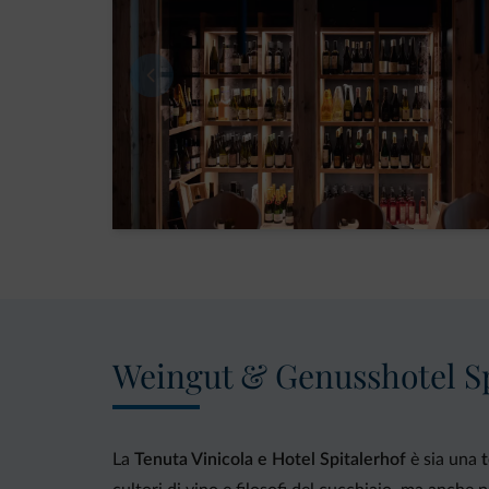
Weingut & Genusshotel Sp
La
Tenuta Vinicola e Hotel Spitalerhof
è sia una
t