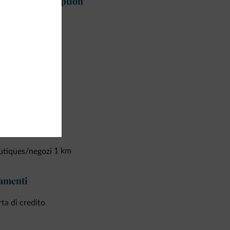
glienza e reception
ception
osito bagagli
bby
izi di pulizia
izia giornaliera
ozi
1 km
utiques/negozi
amenti
ta di credito