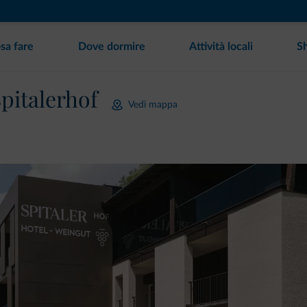
sa fare
Dove dormire
Attività locali
S
pitalerhof
Vedi mappa