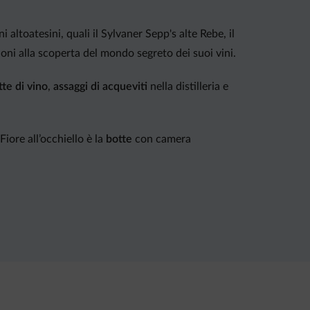
altoatesini, quali il Sylvaner Sepp's alte Rebe, il
zioni alla scoperta del mondo segreto dei suoi vini.
tte di vino
,
assaggi di acqueviti
nella distilleria e
iore all’occhiello è la
botte
con camera
he per il palato. L’attenta e curata presentazione
n rustici cassetti di legno, su cortecce o pietre.
 o un aperitivo in compagnia.
auna finlandese e sala relax. Da maggio a