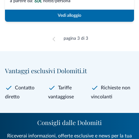
a partire da:
notte/persona
60€
Vedi alloggio
pagina 3 di 3
Vantaggi esclusivi Dolomiti.it
Contatto
Tariffe
Richieste non
diretto
vantaggiose
vincolanti
Consigli dalle Dolomiti
Riceverai informazioni, offerte esclusive e news per la tua