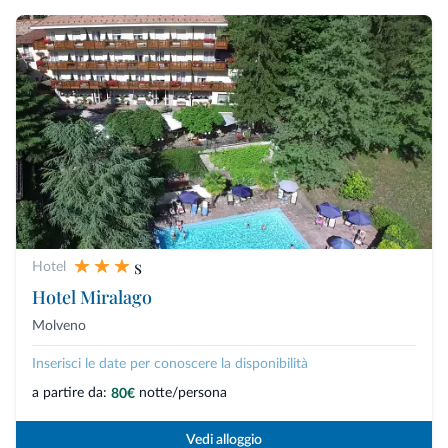
s
Hotel
Hotel Miralago
Molveno
Inserisci le date per conoscere la disponibilità
a partire da:
notte/persona
80€
Vedi alloggio