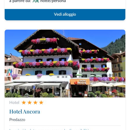
a partire da:
notte/persona
70€
Vedi alloggio
Hotel
Hotel Ancora
Predazzo