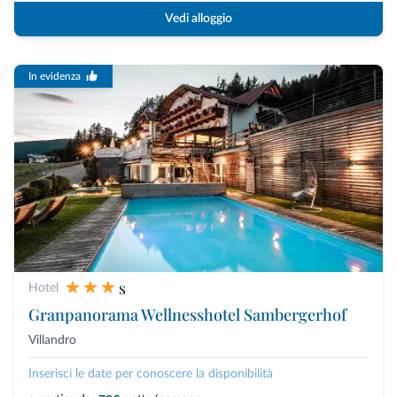
Vedi alloggio
In evidenza
s
Hotel
Granpanorama Wellnesshotel Sambergerhof
Villandro
Inserisci le date per conoscere la disponibilità