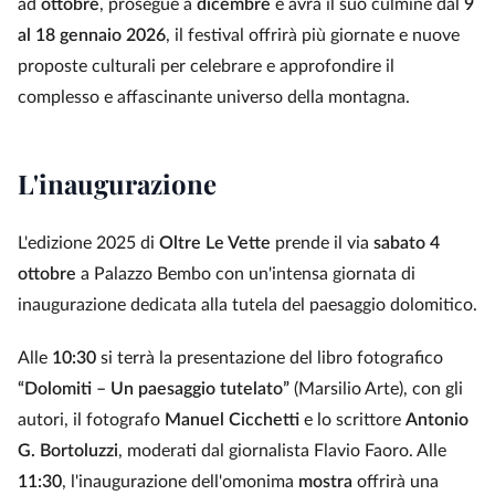
ad
ottobre
, prosegue a
dicembre
e avrà il suo culmine dal
9
al 18 gennaio 2026
, il festival offrirà più giornate e nuove
proposte culturali per celebrare e approfondire il
complesso e affascinante universo della montagna.
L'inaugurazione
L'edizione 2025 di
Oltre Le Vette
prende il via
sabato 4
ottobre
a Palazzo Bembo con un'intensa giornata di
inaugurazione dedicata alla tutela del paesaggio dolomitico.
Alle
10:30
si terrà la presentazione del libro fotografico
“Dolomiti – Un paesaggio tutelato”
(Marsilio Arte), con gli
autori, il fotografo
Manuel Cicchetti
e lo scrittore
Antonio
G. Bortoluzzi
, moderati dal giornalista Flavio Faoro. Alle
11:30
, l'inaugurazione dell'omonima
mostra
offrirà una