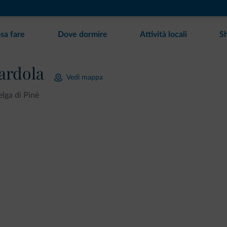
sa fare
Dove dormire
Attività locali
S
cardola
Vedi mappa
lga di Pinè