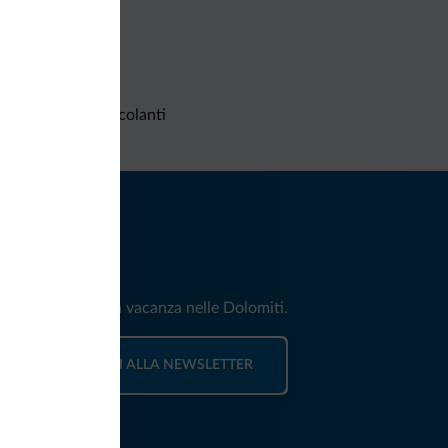
Richieste non vincolanti
iti
e e news per la tua vacanza nelle Dolomiti.
ISCRIVITI ALLA NEWSLETTER