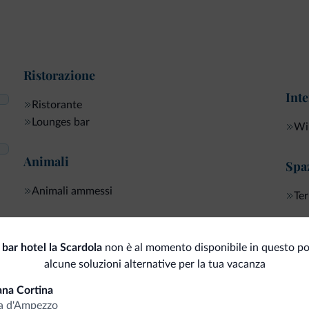
Ristorazione
Inte
Ristorante
Lounges bar
Wi-
Animali
Spaz
Animali ammessi
Ter
Servizi generali
Serv
 bar hotel la Scardola
non è al momento disponibile in questo po
Servizio in camera
alcune soluzioni alternative per la tua vacanza
Pul
Quotidiani
ana Cortina
a d'Ampezzo