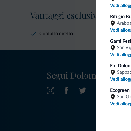
Vedi allog
Vantaggi esclusivi Dolomit
Rifugio B
Arabb
Vedi allog
Contatto diretto
Garni Res
San Vi
Vedi allog
Eirl Dolo
Segui Dolomiti.it
Sappa
Vedi allog
Ecogreen 
San Gi
Vedi allog