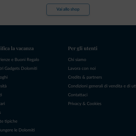
Vai allo shop
ifica la vacanza
Per gli utenti
rienze e Buoni Regalo
Chi siamo
tri Gadgets Dolomiti
Lavora con noi
oghi
Credits & partners
sità
Condizioni generali di vendita e di uti
ti
Contattaci
ari
Privacy & Cookies
s
te tipiche
ungere le Dolomiti