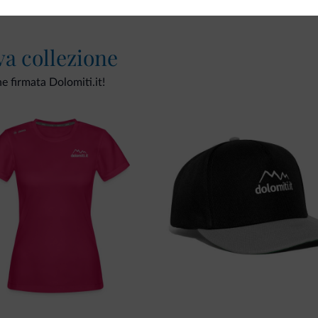
va collezione
ne firmata Dolomiti.it!