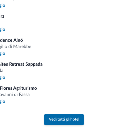
gio
i.it
urz
a
gio
Tariffe vantaggiose
idence Alnö
gilio di Marebbe
gio
mites Retreat Sappada
Consigli dalle Dolom
da
gio
Riceverai informazioni, offerte esclusiv
Fiores Agriturismo
ovanni di Fassa
gio
Vedi tutti gli hotel