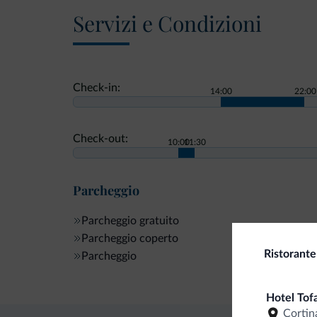
Servizi e Condizioni
Check-in:
14:00
22:00
Check-out:
10:00
11:30
Parcheggio
Parcheggio gratuito
Parcheggio coperto
Ristorante
Parcheggio
Hotel Tof
Cortin