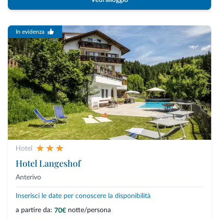
Vedi alloggio
In evidenza
Hotel
Hotel Langeshof
Anterivo
Inserisci le date per conoscere la disponibilità
a partire da:
notte/persona
70€