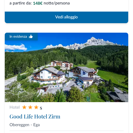
a partire da:
notte/persona
148€
Vedi alloggio
In evidenza
s
Hotel
Good Life Hotel Zirm
Obereggen - Ega