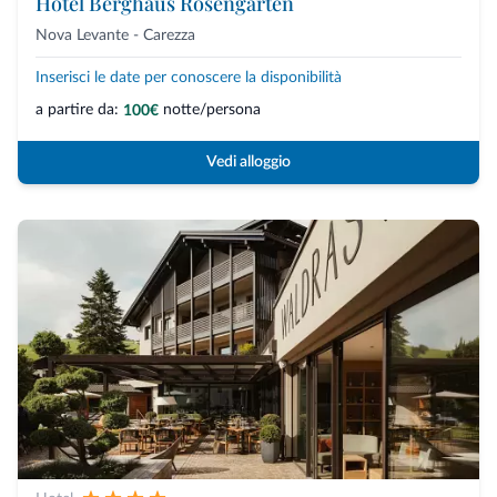
Hotel Berghaus Rosengarten
Nova Levante - Carezza
Inserisci le date per conoscere la disponibilità
a partire da:
notte/persona
100€
Vedi alloggio