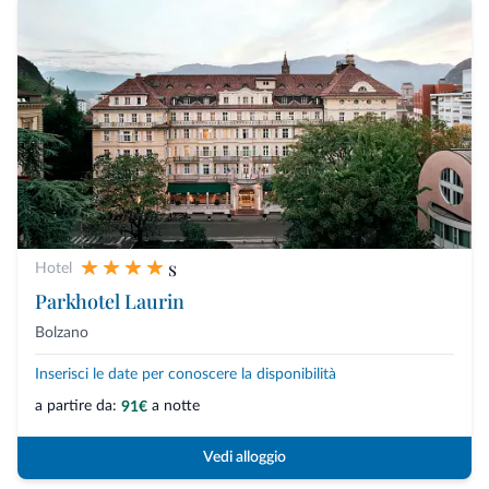
s
Hotel
Parkhotel Laurin
Bolzano
Inserisci le date per conoscere la disponibilità
a partire da:
a notte
91€
Vedi alloggio