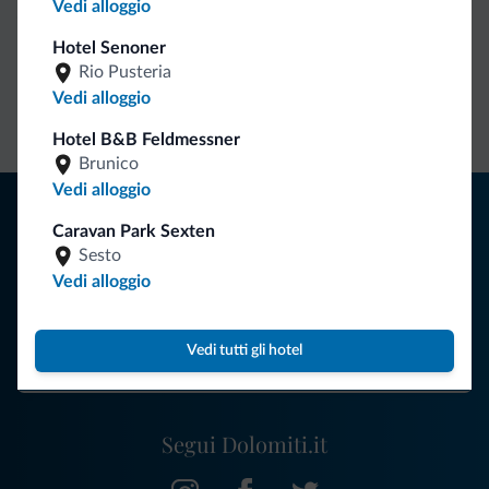
Vedi alloggio
Vantaggi esclusivi Dolomiti.it
Hotel Senoner
Rio Pusteria
Contatto
Tariffe
Richieste non
Vedi alloggio
diretto
vantaggiose
vincolanti
Hotel B&B Feldmessner
Brunico
Vedi alloggio
Consigli dalle Dolomiti
Caravan Park Sexten
Riceverai informazioni, offerte esclusive e news per la tua
Sesto
vacanza nelle Dolomiti.
Vedi alloggio
Vedi tutti gli hotel
ISCRIVITI ALLA NEWSLETTER
Segui Dolomiti.it