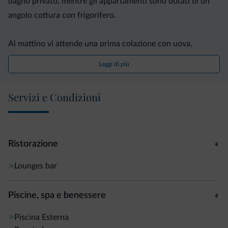
bagno privato, mentre gli appartamenti sono dotati di un
angolo cottura con frigorifero.
Al mattino vi attende una prima colazione con uova,
pancetta e frutta fresca, e il ristorante serve piatti tipici e
Leggi di più
pizza appena sfornata.
Servizi e Condizioni
In estate, il Residence Hotel Gasser vanta una piscina
all'aperto, e nel giardino si tengono serate barbecue con
musica e intrattenimento.
Ristorazione
Beneficerete di sconti presso un centro rafting e maneggi
Lounges bar
nelle vicinanze. Provvisto di un parcheggio gratuito, l'hotel
si trova a 3 km dall'autostrada A22 e a 30 minuti in auto da
Piscine, spa e benessere
Bolzano.
Piscina
Esterna