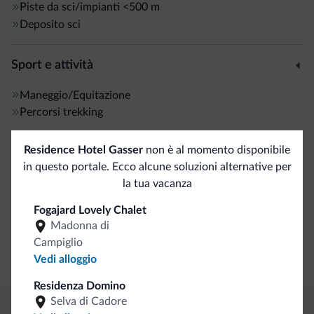
Piste da sci/impianti
<500 m
Deposito sci
Sport e attività
Maneggio/Equitazione
Percorsi trekking
Residence Hotel Gasser
non è al momento disponibile
Servizi generali
in questo portale. Ecco alcune soluzioni alternative per
Cassetta di sicurezza
la tua vacanza
Fogajard Lovely Chalet
Business
Madonna di
Campiglio
Sala congressi
Vedi alloggio
Residenza Domino
Selva di Cadore