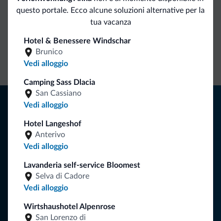
questo portale. Ecco alcune soluzioni alternative per la
Vantaggi esclusivi Dolomiti.it
tua vacanza
Hotel & Benessere Windschar
Contatto
Tariffe
Richieste non
Brunico
diretto
vantaggiose
vincolanti
Vedi alloggio
Camping Sass Dlacia
San Cassiano
Consigli dalle Dolomiti
Vedi alloggio
Riceverai informazioni, offerte esclusive e news per la tua
Hotel Langeshof
vacanza nelle Dolomiti.
Anterivo
Vedi alloggio
Lavanderia self-service Bloomest
ISCRIVITI ALLA NEWSLETTER
Selva di Cadore
Vedi alloggio
Segui Dolomiti.it
Wirtshaushotel Alpenrose
San Lorenzo di