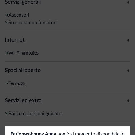
Servizi generali
Ascensori
Struttura non fumatori
Internet
Wi-Fi gratuito
Spazi all'aperto
Terrazza
Servizi ed extra
Banco escursioni guidate
Ferienwohnung Anna
non è al momento disponibile in