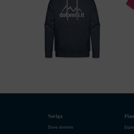
Naviga
Pian
Dove dormire
Espe