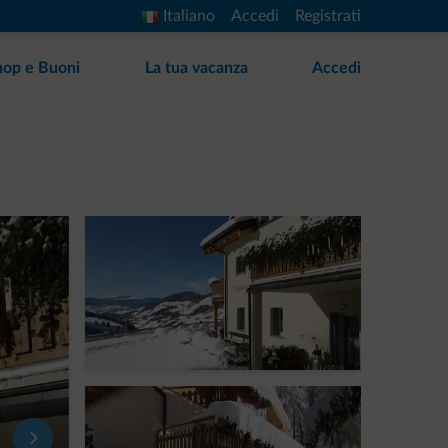
Italiano
Accedi
Registrati
hop e Buoni
La tua vacanza
Accedi