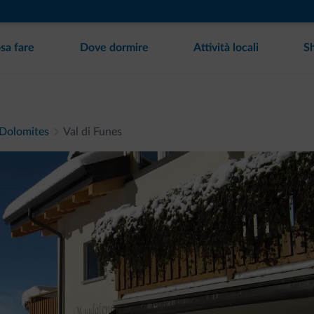
sa fare
Dove dormire
Attività locali
S
Dolomites
Val di Funes