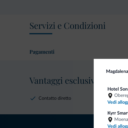
Servizi e Condizioni
Pagamenti
Magdalena
Vantaggi esclusivi Dolomit
Hotel Son
Obereg
Contatto diretto
Vedi allog
Kyrr Smar
Moen
Vedi allog