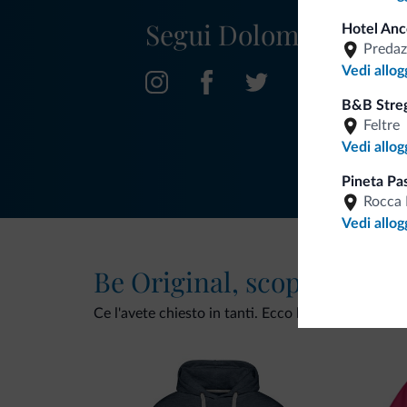
Segui Dolomiti.it
Hotel Anc
Predaz
Vedi allog
B&B Streg
Feltre
Vedi allog
Pineta Pa
Rocca 
Vedi allog
Be Original, scopri la nuo
Ce l'avete chiesto in tanti. Ecco la nuova collezio