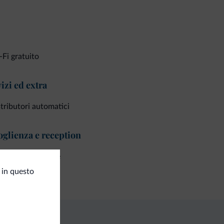
Fi gratuito
izi ed extra
tributori automatici
glienza e reception
ck in self service
ress check in
 in questo