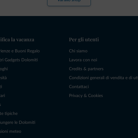
Vai allo shop
ifica la vacanza
Per gli utenti
rienze e Buoni Regalo
Chi siamo
tri Gadgets Dolomiti
Lavora con noi
oghi
Credits & partners
sità
Condizioni generali di vendita e di uti
ti
Contattaci
ari
Privacy & Cookies
s
te tipiche
ungere le Dolomiti
sioni meteo