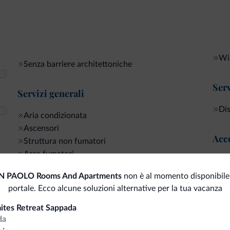
Wi-
Senza barriere architettoniche
Serv
Servizi generali
Dis
Aria condizionata
Ascensori
Acco
Struttura non fumatori
Area fumatori
Che
Exp
N PAOLO Rooms And Apartments
non è al momento disponibile
Internet
portale. Ecco alcune soluzioni alternative per la tua vacanza
mites Retreat Sappada
da