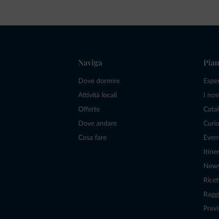
Naviga
Pian
Dove dormire
Espe
Attività locali
I nos
Offerte
Catal
Dove andare
Curio
Cosa fare
Even
Itiner
New
Ricet
Raggi
Previ