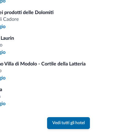
gio
i.it
i prodotti delle Dolomiti
di Cadore
Tariffe vantaggiose
gio
 Laurin
o
gio
o Villa di Modolo - Cortile della Latteria
Consigli dalle Dolom
o
gio
Riceverai informazioni, offerte esclusiv
a
a
gio
Vedi tutti gli hotel