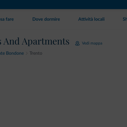
sa fare
Dove dormire
Attività locali
S
 And Apartments
Vedi mappa
onte Bondone
Trento