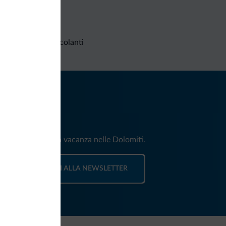
Richieste non vincolanti
iti
e e news per la tua vacanza nelle Dolomiti.
ISCRIVITI ALLA NEWSLETTER