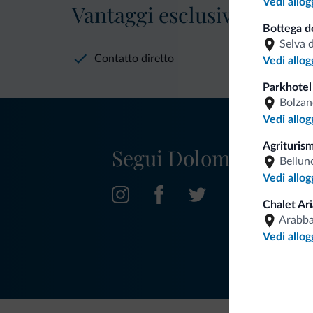
Vedi allog
Vantaggi esclusivi Dolomit
Bottega de
Selva 
Contatto diretto
Vedi allog
Parkhotel
Bolzan
Vedi allog
Agriturism
Segui Dolomiti.it
Bellun
Vedi allog
Chalet Ari
Arabb
Vedi allog