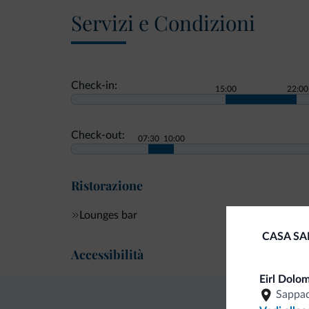
Servizi e Condizioni
Check-in:
15:00
22:00
Check-out:
07:30
10:00
Ristorazione
Lounges bar
CASA SA
Accessibilità
Eirl Dolo
Sappa