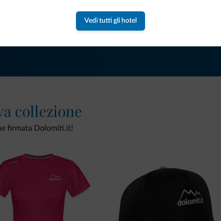
Riceverai informazioni, offerte esclusiv
Vedi tutti gli hotel
va collezione
ne firmata Dolomiti.it!