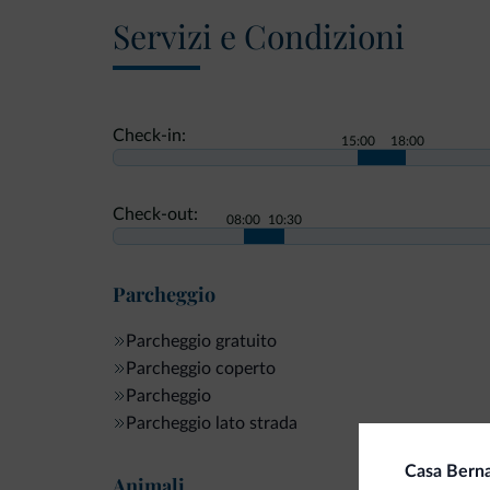
Servizi e Condizioni
Check-in:
15:00
18:00
Check-out:
08:00
10:30
Parcheggio
Parcheggio gratuito
Parcheggio coperto
Parcheggio
Parcheggio lato strada
Casa Berna
Animali