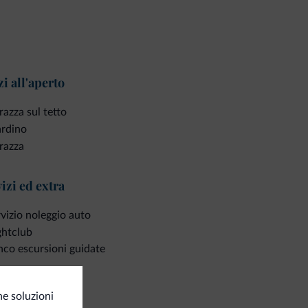
i all'aperto
razza sul tetto
ardino
razza
izi ed extra
vizio noleggio auto
ghtclub
co escursioni guidate
ozi
e soluzioni