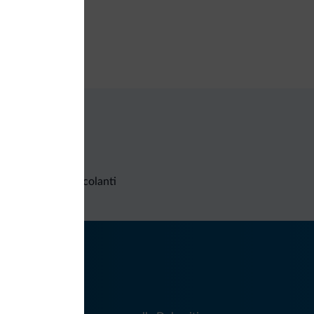
utiques/negozi
ozio di souvenir
nimarket
Richieste non vincolanti
iti