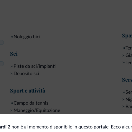
Spaz
Noleggio bici
Ter
Sci
Gi
Ter
Piste da sci/impianti
Deposito sci
Serv
Sport e attività
Ser
Ni
Campo da tennis
Ban
Maneggio/Equitazione
Pesca
Neg
rdi 2
non è al momento disponibile in questo portale. Ecco alcun