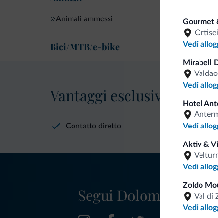
Animali ammessi
Gourmet 
Ortisei
Vedi allog
Bici/MTB/e-bike
Mirabell 
Valdao
Vedi allog
Vantaggi esclusivi Dolomit
Hotel Ant
Anter
Contatto diretto
Vedi allog
Aktiv & V
Veltur
Vedi allog
Zoldo Mo
Segui Dolomiti.it
Val di 
Vedi allog