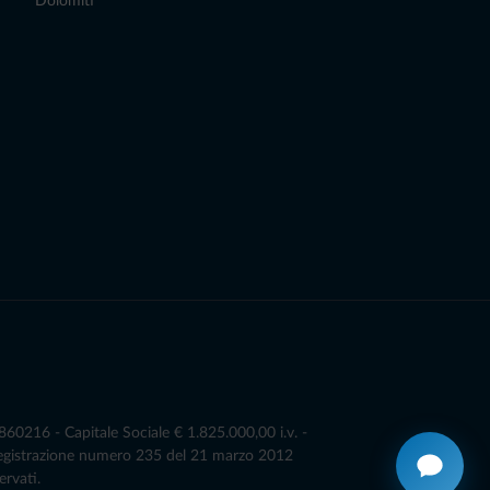
Dolomiti
0216 - Capitale Sociale € 1.825.000,00 i.v. -
Registrazione numero 235 del 21 marzo 2012
ervati.