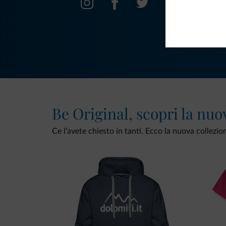
Be Original, scopri la nuo
Ce l'avete chiesto in tanti. Ecco la nuova collezio