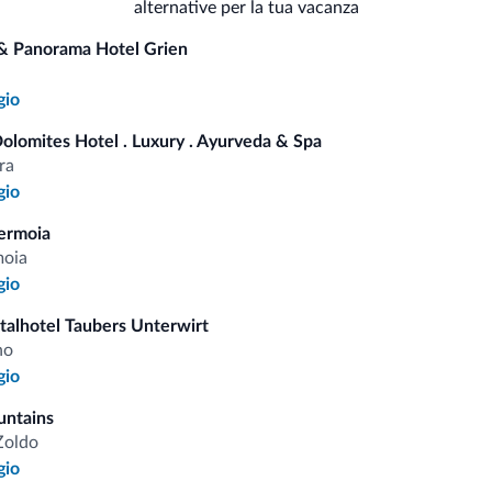
Servizi generali
alternative per la tua vacanza
Bo
Neg
& Panorama Hotel Grien
Parrucchiere
Mi
Struttura non fumatori
gio
Dolomites Hotel . Luxury . Ayurveda & Spa
ra
gio
i.it
ermoia
moia
Tariffe vantaggiose
gio
italhotel Taubers Unterwirt
no
gio
untains
Consigli dalle Dolom
Zoldo
gio