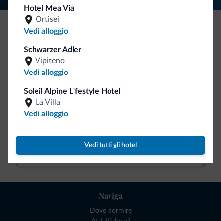
Hotel Mea Via
Ortisei
Vedi alloggio
Be Original, scopri la nuova collezione
Schwarzer Adler
Ce l'avete chiesto in tanti. Ecco la nuova collezione firmata
Vipiteno
Dolomiti.it!
Vedi alloggio
Soleil Alpine Lifestyle Hotel
La Villa
Vedi alloggio
Vedi tutti gli hotel
Vai allo shop
Naviga
Dove dormire
Attività locali