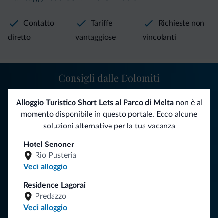
Contatto
Tariffe
Richieste non
diretto
vantaggiose
vincolanti
Consigli dalle Dolomiti
Riceverai informazioni, offerte esclusive e news per la tua
Alloggio Turistico Short Lets al Parco di Melta
non è al
vacanza nelle Dolomiti.
momento disponibile in questo portale. Ecco alcune
soluzioni alternative per la tua vacanza
Hotel Senoner
ISCRIVITI ALLA NEWSLETTER
Rio Pusteria
Vedi alloggio
Segui Dolomiti.it
Residence Lagorai
Predazzo
Vedi alloggio