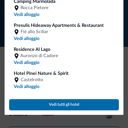
Camping Marmolada
ISCRIVITI ALLA NEWSLETTER
Rocca Pietore
Vedi alloggio
Segui Dolomiti.it
Presulis Hideaway Apartments & Restaurant
Fiè allo Sciliar
Vedi alloggio
Residence Al Lago
Auronzo di Cadore
Vedi alloggio
Be Original, scopri la nuova collezione
Ce l'avete chiesto in tanti. Ecco la nuova collezione firmata
Hotel Pinei Nature & Spirit
Dolomiti.it!
Castelrotto
Vedi alloggio
Vedi tutti gli hotel