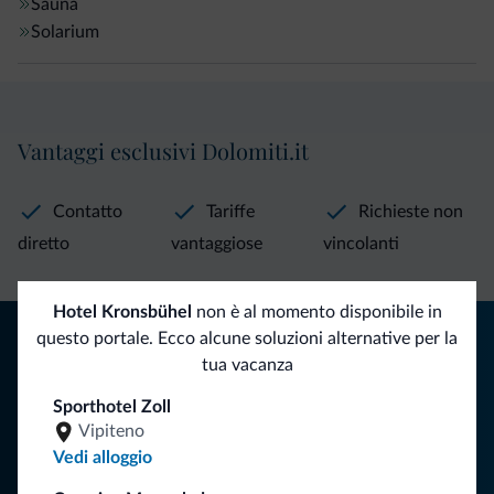
Sauna
Solarium
Vantaggi esclusivi Dolomiti.it
Contatto
Tariffe
Richieste non
diretto
vantaggiose
vincolanti
Hotel Kronsbühel
non è al momento disponibile in
Consigli dalle Dolomiti
questo portale. Ecco alcune soluzioni alternative per la
tua vacanza
Riceverai informazioni, offerte esclusive e news per la tua
Sporthotel Zoll
vacanza nelle Dolomiti.
Vipiteno
Vedi alloggio