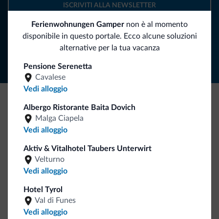
ISCRIVITI ALLA NEWSLETTER
Ferienwohnungen Gamper
non è al momento
Segui Dolomiti.it
disponibile in questo portale. Ecco alcune soluzioni
alternative per la tua vacanza
Pensione Serenetta
Cavalese
Vedi alloggio
Albergo Ristorante Baita Dovich
Be Original, scopri la nuova collezione
Malga Ciapela
Ce l'avete chiesto in tanti. Ecco la nuova collezione firmata
Vedi alloggio
Dolomiti.it!
Aktiv & Vitalhotel Taubers Unterwirt
Velturno
Vedi alloggio
Hotel Tyrol
Val di Funes
Vedi alloggio