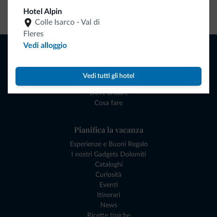
Vai allo shop
Hotel Alpin
Colle Isarco - Val di
Fleres
Vedi alloggio
Naviga
Dove dormire
Attività locali
Vedi tutti gli hotel
Offerte
Dove andare
Cosa fare
Pianifica la vacanza
Esperienze e Buoni Regalo
I nostri Gadgets Dolomiti
Cataloghi
Curiosità
Eventi
Itinerari
News
Ricette tipiche