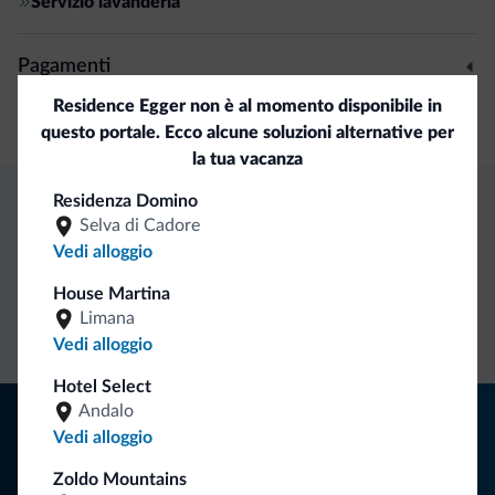
Servizio lavanderia
Pagamenti
Residence Egger
non è al momento disponibile in
Carta di credito
questo portale. Ecco alcune soluzioni alternative per
la tua vacanza
Residenza Domino
Selva di Cadore
Vantaggi esclusivi Dolomiti.it
Vedi alloggio
House Martina
Contatto
Tariffe
Richieste non
Limana
diretto
vantaggiose
vincolanti
Vedi alloggio
Hotel Select
Consigli dalle Dolomiti
Andalo
Vedi alloggio
Riceverai informazioni, offerte esclusive e news per la tua
Zoldo Mountains
vacanza nelle Dolomiti.