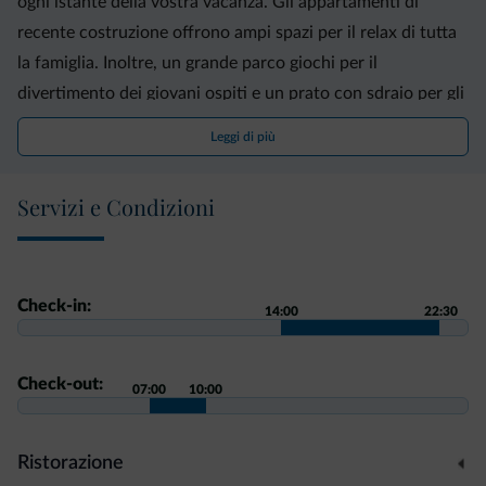
ogni istante della vostra vacanza. Gli appartamenti di
recente costruzione offrono ampi spazi per il relax di tutta
la famiglia. Inoltre, un grande parco giochi per il
divertimento dei giovani ospiti e un prato con sdraio per gli
adulti, direttamente davanti al residence, sono i luoghi
Leggi di più
ideali per rigenerarsi e respirare a pieni polmoni ogni
momento del vostro meritato riposo.
Carta ospite
Servizi e Condizioni
WinePASS inclusa nel prezzo.
Check-in:
14:00
22:30
Check-out:
07:00
10:00
Ristorazione