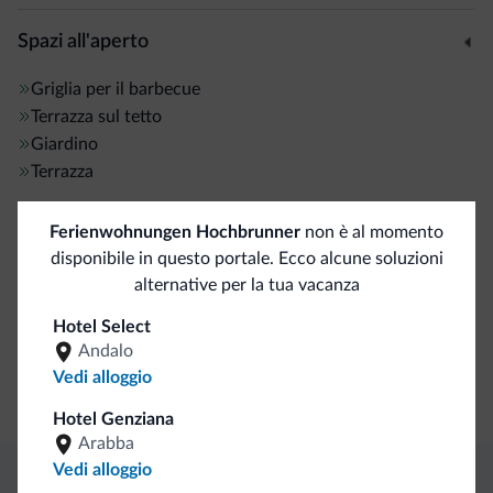
Spazi all'aperto
Griglia per il barbecue
Terrazza sul tetto
Giardino
Terrazza
Ferienwohnungen Hochbrunner
non è al momento
Servizi ed extra
disponibile in questo portale. Ecco alcune soluzioni
Banco escursioni guidate
alternative per la tua vacanza
Hotel Select
Servizi di pulizia
Andalo
Vedi alloggio
Servizio lavanderia
Hotel Genziana
Arabba
Vedi alloggio