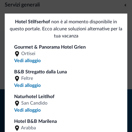
Servizi generali
Cassetta di sicurezza
Hotel Stilfserhof
non è al momento disponibile in
questo portale. Ecco alcune soluzioni alternative per la
tua vacanza
Gourmet & Panorama Hotel Grien
Vantaggi esclusivi Dolomiti.it
Ortisei
Vedi alloggio
Contatto
Tariffe
Richieste non
B&B Stregatto dalla Luna
diretto
vantaggiose
vincolanti
Feltre
Vedi alloggio
Naturhotel Leitlhof
Consigli dalle Dolomiti
San Candido
Vedi alloggio
Riceverai informazioni, offerte esclusive e news per la tua
vacanza nelle Dolomiti.
Hotel B&B Marilena
Arabba