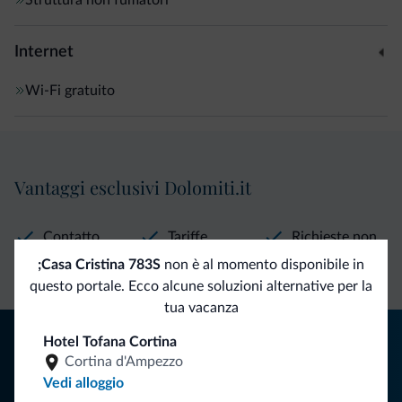
Internet
Wi-Fi gratuito
Vantaggi esclusivi Dolomiti.it
Contatto
Tariffe
Richieste non
diretto
vantaggiose
vincolanti
;Casa Cristina 783S
non è al momento disponibile in
questo portale. Ecco alcune soluzioni alternative per la
tua vacanza
Consigli dalle Dolomiti
Hotel Tofana Cortina
Cortina d'Ampezzo
Riceverai informazioni, offerte esclusive e news per la tua
Vedi alloggio
vacanza nelle Dolomiti.