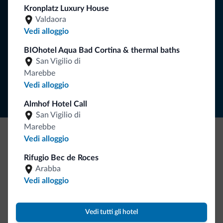
Kronplatz Luxury House
Valdaora
Vedi alloggio
ISCRIVITI ALLA NEWSLETTER
BIOhotel Aqua Bad Cortina & thermal baths
San Vigilio di
Segui Dolomiti.it
Marebbe
Vedi alloggio
Almhof Hotel Call
San Vigilio di
Marebbe
Vedi alloggio
Be Original, scopri la nuova collezione
Rifugio Bec de Roces
Ce l'avete chiesto in tanti. Ecco la nuova collezione firmata
Arabba
Dolomiti.it!
Vedi alloggio
Vedi tutti gli hotel