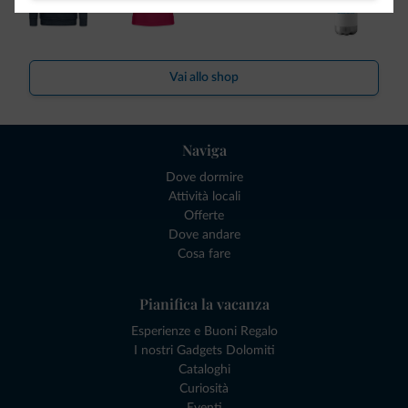
Vai allo shop
Naviga
Dove dormire
Attività locali
Offerte
Dove andare
Cosa fare
Pianifica la vacanza
Esperienze e Buoni Regalo
I nostri Gadgets Dolomiti
Cataloghi
Curiosità
Eventi