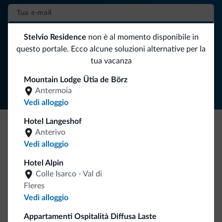
ISCRIVITI ALLA NEWSLETTER
Stelvio Residence
non è al momento disponibile in
questo portale. Ecco alcune soluzioni alternative per la
tua vacanza
Segui Dolomiti.it
Mountain Lodge Ütia de Börz
Antermoia
Vedi alloggio
Hotel Langeshof
Anterivo
Be Original, scopri la nuova collezione
Vedi alloggio
Ce l'avete chiesto in tanti. Ecco la nuova collezione firmata
Hotel Alpin
Dolomiti.it!
Colle Isarco - Val di
Fleres
Vedi alloggio
Appartamenti Ospitalità Diffusa Laste