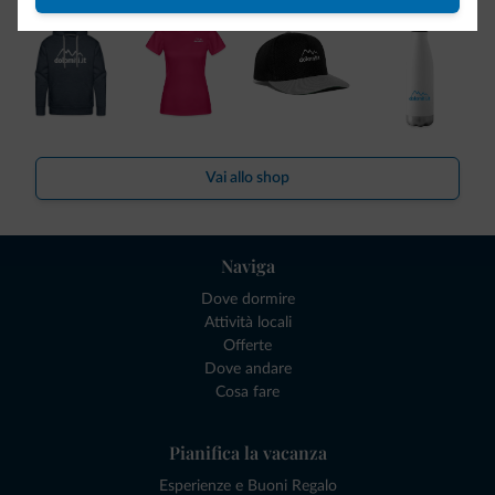
Vai allo shop
Naviga
Dove dormire
Attività locali
Offerte
Dove andare
Cosa fare
Pianifica la vacanza
Esperienze e Buoni Regalo