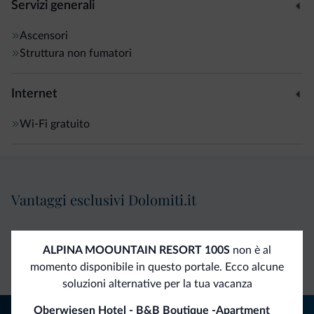
Servizi generali
Ascensori
Struttura non fumatori
Internet
Wi-Fi gratuito
Vantaggi esclusivi Dolomiti.it
Contatto
Tariffe
Richieste non
ALPINA MOOUNTAIN RESORT 100S
non è al
diretto
vantaggiose
vincolanti
momento disponibile in questo portale. Ecco alcune
soluzioni alternative per la tua vacanza
Oberwiesen Hotel - B&B Boutique -Apartment