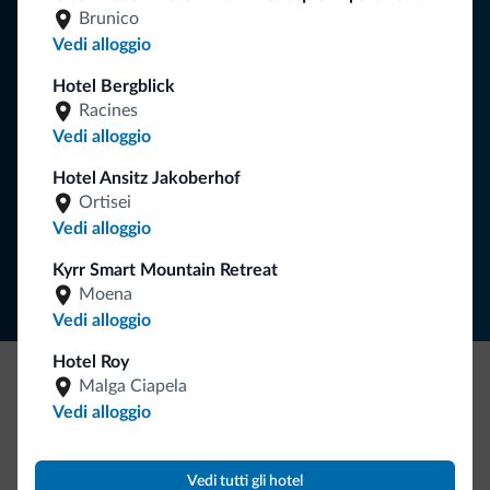
Consigli dalle Dolomiti
Brunico
Vedi alloggio
Riceverai informazioni, offerte esclusive e news per la tua
vacanza nelle Dolomiti.
Hotel Bergblick
Racines
Vedi alloggio
ISCRIVITI ALLA NEWSLETTER
Hotel Ansitz Jakoberhof
Ortisei
Vedi alloggio
Segui Dolomiti.it
Kyrr Smart Mountain Retreat
Moena
Vedi alloggio
Hotel Roy
Malga Ciapela
Be Original, scopri la nuova collezione
Vedi alloggio
Ce l'avete chiesto in tanti. Ecco la nuova collezione firmata
Dolomiti.it!
Vedi tutti gli hotel