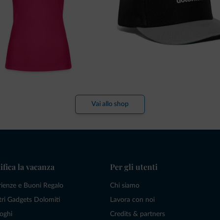
Vai allo shop
ifica la vacanza
Per gli utenti
rienze e Buoni Regalo
Chi siamo
tri Gadgets Dolomiti
Lavora con noi
oghi
Credits & partners