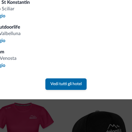
 St Konstantin
o Sciliar
Riceverai informazioni, offerte esclusiv
gio
utdoorlife
Valbelluna
gio
mm
Venosta
gio
va collezione
Vedi tutti gli hotel
ne firmata Dolomiti.it!