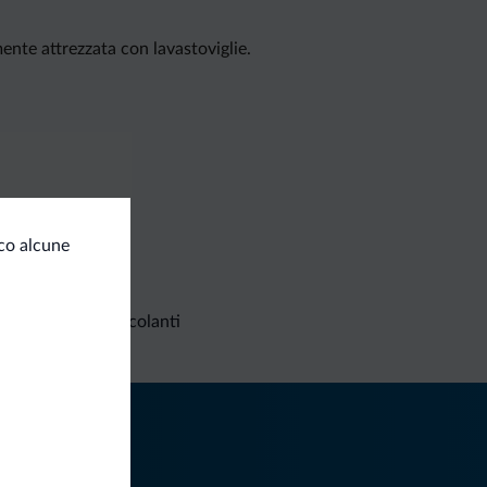
mente attrezzata con lavastoviglie.
co alcune
Richieste non vincolanti
iti