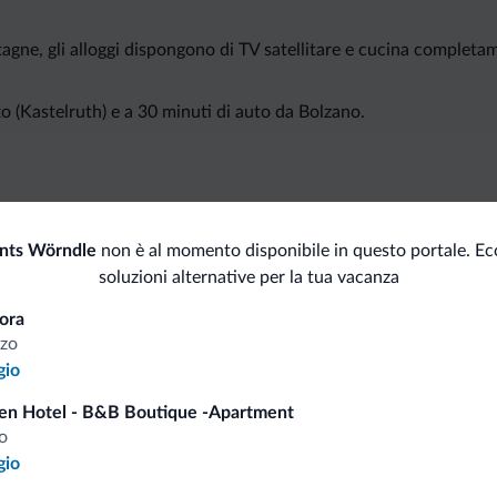
ntagne, gli alloggi dispongono di TV satellitare e cucina completa
 (Kastelruth) e a 30 minuti di auto da Bolzano.
i.it
nts Wörndle
non è al momento disponibile in questo portale. Ec
soluzioni alternative per la tua vacanza
ora
Tariffe vantaggiose
zo
gio
en Hotel - B&B Boutique -Apartment
o
gio
Consigli dalle Dolom