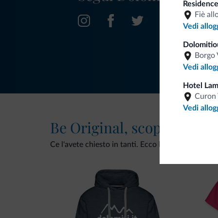
Residence
Fiè all
Vedi allog
Dolomitio
Borgo 
Vedi allog
Hotel La
Curon 
Vedi allog
Be Original, scopri la nuo
Ce l'avete chiesto in tanti. Ecco la nuova collezio