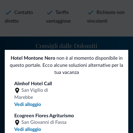
Contatto
Tariffe
Richieste non
diretto
vantaggiose
vincolanti
Consigli dalle Dolomiti
Hotel Montone Nero
non è al momento disponibile in
Riceverai informazioni, offerte esclusive e news per la tua
questo portale. Ecco alcune soluzioni alternative per la
vacanza nelle Dolomiti.
tua vacanza
Almhof Hotel Call
ISCRIVITI ALLA NEWSLETTER
San Vigilio di
Marebbe
Vedi alloggio
Segui Dolomiti.it
Ecogreen Fiores Agriturismo
San Giovanni di Fassa
Vedi alloggio