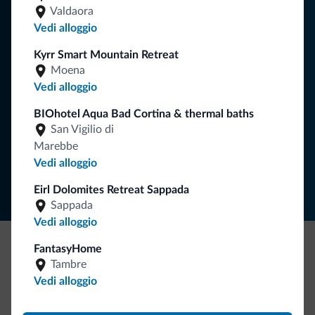
Consigli dalle Dolomiti
Valdaora
Vedi alloggio
Riceverai informazioni, offerte esclusive e news per la tua
vacanza nelle Dolomiti.
Kyrr Smart Mountain Retreat
Moena
Vedi alloggio
ISCRIVITI ALLA NEWSLETTER
BIOhotel Aqua Bad Cortina & thermal baths
San Vigilio di
Marebbe
Segui Dolomiti.it
Vedi alloggio
Eirl Dolomites Retreat Sappada
Sappada
Vedi alloggio
FantasyHome
Be Original, scopri la nuova collezione
Tambre
Vedi alloggio
Ce l'avete chiesto in tanti. Ecco la nuova collezione firmata
Dolomiti.it!