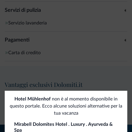
Servizi di pulizia
Servizio lavanderia
Pagamenti
Carta di credito
Vantaggi esclusivi Dolomiti.it
Hotel Mühlenhof
non è al momento disponibile in
Contatto
Tariffe
Richieste non
questo portale. Ecco alcune soluzioni alternative per la
diretto
vantaggiose
vincolanti
tua vacanza
Mirabell Dolomites Hotel . Luxury . Ayurveda &
Spa