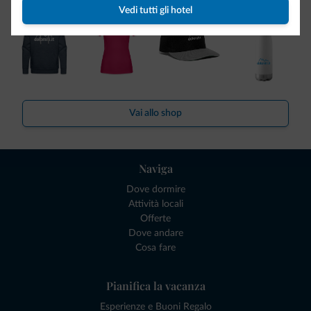
Vedi tutti gli hotel
Vai allo shop
Naviga
Dove dormire
Attività locali
Offerte
Dove andare
Cosa fare
Pianifica la vacanza
Esperienze e Buoni Regalo