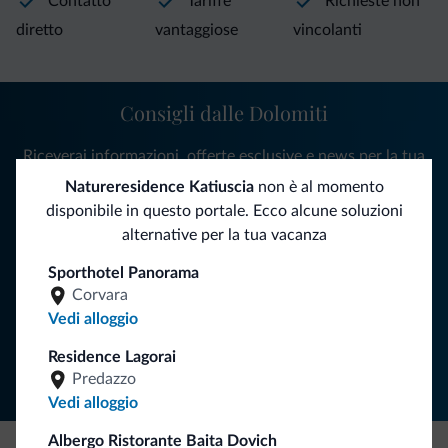
Contatto
Tariffe
Richieste non
diretto
vantaggiose
vincolanti
Consigli dalle Dolomiti
Riceverai informazioni, offerte esclusive e news per la tua
vacanza nelle Dolomiti.
Natureresidence Katiuscia
non è al momento
disponibile in questo portale. Ecco alcune soluzioni
alternative per la tua vacanza
ISCRIVITI ALLA NEWSLETTER
Sporthotel Panorama
Corvara
Vedi alloggio
Segui Dolomiti.it
Residence Lagorai
Predazzo
Vedi alloggio
Albergo Ristorante Baita Dovich