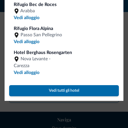
Rifugio Bec de Roces
Arabba
Vedi alloggio
Be Original, scopri la nuova collezione
Rifugio Flora Alpina
Passo San Pellegrino
Ce l'avete chiesto in tanti. Ecco la nuova collezione firmata
Vedi alloggio
Dolomiti.it!
Hotel Berghaus Rosengarten
Nova Levante -
Carezza
Vedi alloggio
Vedi tutti gli hotel
Vai allo shop
Naviga