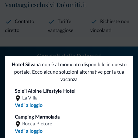
Vantaggi esclusivi Dolomiti.it
Contatto
Tariffe
Richieste non
diretto
vantaggiose
vincolanti
Consigli dalle Dolomiti
Hotel Silvana
non è al momento disponibile in questo
Riceverai informazioni, offerte esclusive e news per la tua
portale. Ecco alcune soluzioni alternative per la tua
vacanza nelle Dolomiti.
vacanza
Soleil Alpine Lifestyle Hotel
La Villa
ISCRIVITI ALLA NEWSLETTER
Vedi alloggio
Camping Marmolada
Segui Dolomiti.it
Rocca Pietore
Vedi alloggio