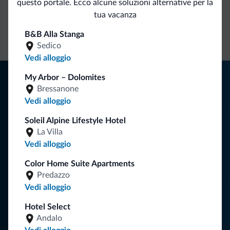
questo portale. Ecco alcune soluzioni alternative per la
tua vacanza
Contatto
Tariffe
Richieste non
diretto
vantaggiose
vincolanti
B&B Alla Stanga
Sedico
Vedi alloggio
Consigli dalle Dolomiti
My Arbor – Dolomites
Bressanone
Riceverai informazioni, offerte esclusive e news per la tua
Vedi alloggio
vacanza nelle Dolomiti.
Soleil Alpine Lifestyle Hotel
La Villa
Vedi alloggio
ISCRIVITI ALLA NEWSLETTER
Color Home Suite Apartments
Predazzo
Segui Dolomiti.it
Vedi alloggio
Hotel Select
Andalo