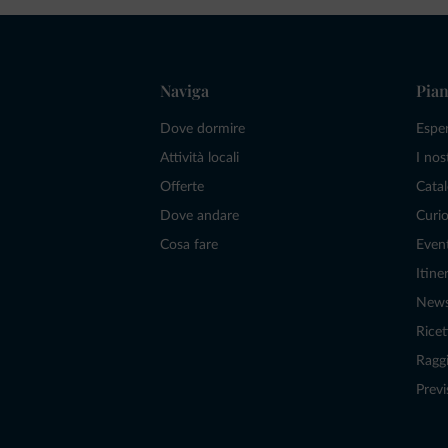
Naviga
Pian
Dove dormire
Espe
Attività locali
I nos
Offerte
Catal
Dove andare
Curio
Cosa fare
Even
Itiner
New
Ricet
Raggi
Previ