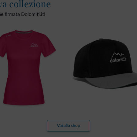
va collezione
ne firmata Dolomiti.it!
Vai allo shop