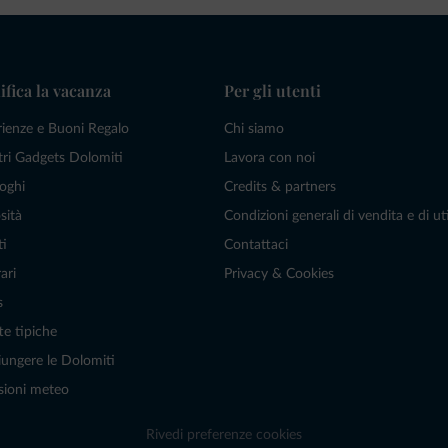
ifica la vacanza
Per gli utenti
rienze e Buoni Regalo
Chi siamo
tri Gadgets Dolomiti
Lavora con noi
oghi
Credits & partners
sità
Condizioni generali di vendita e di uti
ti
Contattaci
ari
Privacy & Cookies
s
te tipiche
ungere le Dolomiti
sioni meteo
Rivedi preferenze cookies