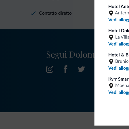
Hotel Ant
Anter
Contatto diretto
Vedi allog
Hotel Dol
La Vill
Vedi allog
Segui Dolomiti.it
Hotel & 
Brunic
Vedi allog
Kyrr Smar
Moen
Vedi allog