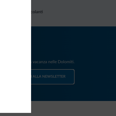
Richieste non vincolanti
iti
e e news per la tua vacanza nelle Dolomiti.
ISCRIVITI ALLA NEWSLETTER