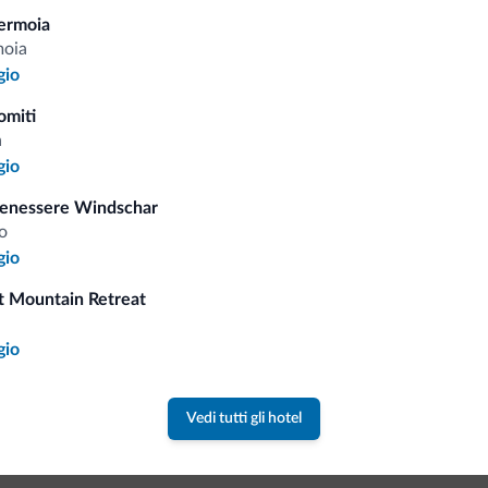
ermoia
moia
Tariffe vantaggiose
gio
omiti
a
gio
Consigli dalle Dolom
Benessere Windschar
o
gio
Riceverai informazioni, offerte esclusiv
t Mountain Retreat
a
gio
Vedi tutti gli hotel