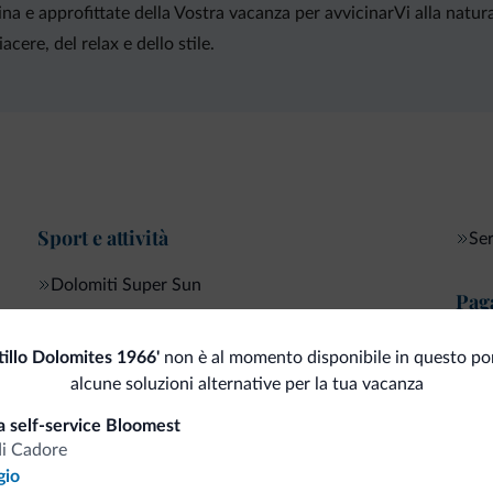
ina e approfittate della Vostra vacanza per avvicinarVi alla natur
cere, del relax e dello stile.
Sport e attività
Ser
Dolomiti Super Sun
Pag
Servizi di pulizia
Car
tillo Dolomites 1966'
non è al momento disponibile in questo por
alcune soluzioni alternative per la tua vacanza
a self-service Bloomest
di Cadore
i.it
gio