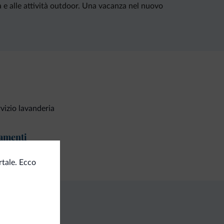
a e alle attività outdoor. Una vacanza nel nuovo
vizio lavanderia
amenti
ta di credito
tale. Ecco