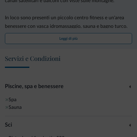
canali satellitari e balconi con viste sulle montagne.
In loco sono presenti un piccolo centro fitness e un'area
benessere con vasca idromassaggio, sauna e bagno turco.
Leggi di più
Ogni mattina vi attende una colazione continentale a buffet
con una selezione di salumi, prodotti da forno e bevande
Servizi e Condizioni
calde.
Durante l'estate l'hotel rappresenta la base ideale per
praticare escursioni, mentre in inverno offre un facile
Piscine, spa e benessere
accesso alle piste Sasslong B e un deposito sci riscaldato
Spa
gratuito.
Sauna
Sci