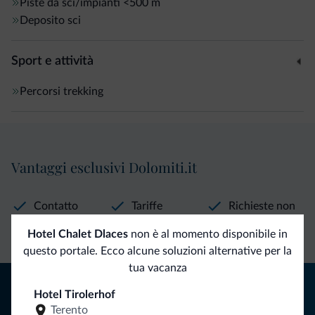
Piste da sci/impianti
<500 m
Deposito sci
Sport e attività
Percorsi trekking
Vantaggi esclusivi Dolomiti.it
Contatto
Tariffe
Richieste non
diretto
vantaggiose
vincolanti
Hotel Chalet Dlaces
non è al momento disponibile in
questo portale. Ecco alcune soluzioni alternative per la
tua vacanza
Consigli dalle Dolomiti
Hotel Tirolerhof
Terento
Riceverai informazioni, offerte esclusive e news per la tua