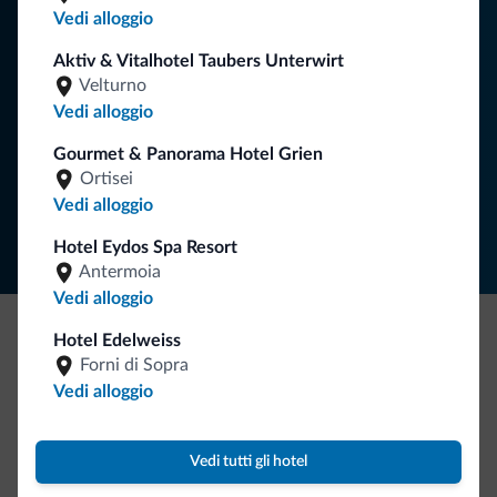
Vedi alloggio
vacanza nelle Dolomiti.
Aktiv & Vitalhotel Taubers Unterwirt
Velturno
Vedi alloggio
ISCRIVITI ALLA NEWSLETTER
Gourmet & Panorama Hotel Grien
Ortisei
Segui Dolomiti.it
Vedi alloggio
Hotel Eydos Spa Resort
Antermoia
Vedi alloggio
Hotel Edelweiss
Be Original, scopri la nuova collezione
Forni di Sopra
Vedi alloggio
Ce l'avete chiesto in tanti. Ecco la nuova collezione firmata
Dolomiti.it!
Vedi tutti gli hotel