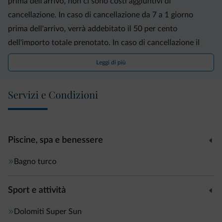
prima dell'arrivo, non ci sono costi aggiuntivi di
cancellazione. In caso di cancellazione da 7 a 1 giorno
prima dell'arrivo, verrà addebitato il 50 per cento
dell'importo totale prenotato. In caso di cancellazione il
giorno dell'arrivo, verrà addebitato il 100 per cento
Leggi di più
dell'importo totale prenotato. In caso di partenza
anticipata, arrivo posticipato o mancata presentazione, si
Servizi e Condizioni
applicano penali di cancellazione del 100 per cento
dell'importo totale prenotato. L'importo totale viene pagato
direttamente alla struttura ricettiva in loco. Per la
prenotazione è richiesta una carta di credito.
Piscine, spa e benessere
Bagno turco
Sport e attività
Dolomiti Super Sun