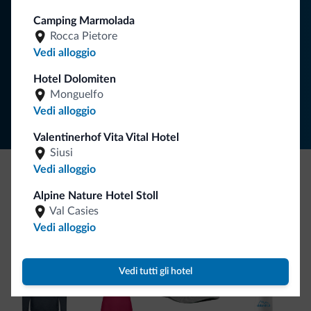
Camping Marmolada
Rocca Pietore
ISCRIVITI ALLA NEWSLETTER
Vedi alloggio
Hotel Dolomiten
Segui Dolomiti.it
Monguelfo
Vedi alloggio
Valentinerhof Vita Vital Hotel
Siusi
Vedi alloggio
Be Original, scopri la nuova collezione
Alpine Nature Hotel Stoll
Val Casies
Ce l'avete chiesto in tanti. Ecco la nuova collezione firmata
Vedi alloggio
Dolomiti.it!
Vedi tutti gli hotel