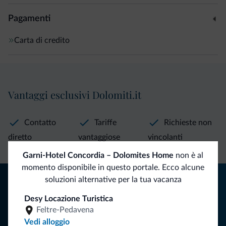
Pagamenti
Carta di credito
Vantaggi esclusivi Dolomiti.it
Contatto
Tariffe
Richieste non
diretto
vantaggiose
vincolanti
Garni-Hotel Concordia – Dolomites Home
non è al
momento disponibile in questo portale. Ecco alcune
Consigli dalle Dolomiti
soluzioni alternative per la tua vacanza
Desy Locazione Turistica
Riceverai informazioni, offerte esclusive e news per la tua
Feltre-Pedavena
vacanza nelle Dolomiti.
Vedi alloggio