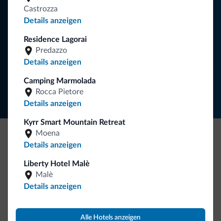
Castrozza
Details anzeigen
Residence Lagorai
NEWSLETTER ABONNIEREN
Predazzo
Details anzeigen
Folgen Sie Dolomiti.it auf
Camping Marmolada
Rocca Pietore
Details anzeigen
Kyrr Smart Mountain Retreat
Moena
Details anzeigen
Seien Sie originell, entdecken Sie die neue
Kollektion
Liberty Hotel Malè
Malè
So viele von Ihnen haben uns gefragt. Die neue Kollektion
Details anzeigen
von Dolomiti.it ist da!
Alle Hotels anzeigen