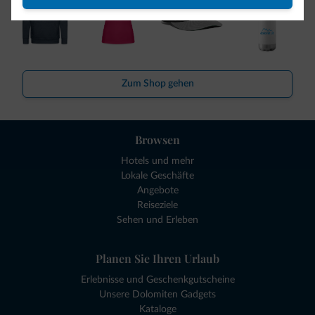
Zum Shop gehen
Browsen
Hotels und mehr
Lokale Geschäfte
Angebote
Reiseziele
Sehen und Erleben
Planen Sie Ihren Urlaub
Erlebnisse und Geschenkgutscheine
Unsere Dolomiten Gadgets
Kataloge