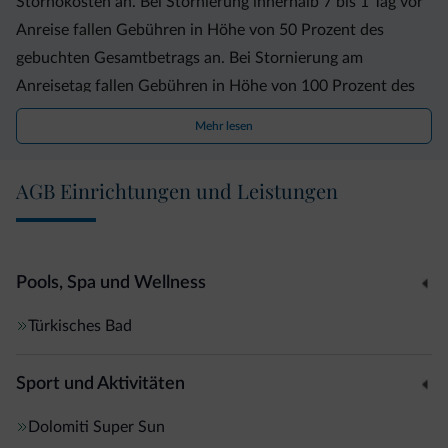
Stornokosten an. Bei Stornierung innerhalb 7 bis 1 Tag vor
Anreise fallen Gebühren in Höhe von 50 Prozent des
gebuchten Gesamtbetrags an. Bei Stornierung am
Anreisetag fallen Gebühren in Höhe von 100 Prozent des
gebuchten Gesamtbetrags an. Bei frühzeitiger Abreise,
Mehr lesen
verspäteter Ankunft oder Nichterscheinen fallen
Stornogebühren in Höhe von 100 Prozent auf die
AGB Einrichtungen und Leistungen
gebuchten, nicht in Anspruch genommenen Tage an. Der
Gesamtbetrag wird direkt in der Unterkunft vor Ort
entrichtet. Für die Buchung ist eine Kreditkarte notwendig.
Pools, Spa und Wellness
Türkisches Bad
Sport und Aktivitäten
Dolomiti Super Sun