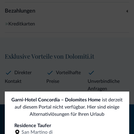
Bezahlungen
Kreditkarten
Exklusive Vorteile von Dolomiti.it
Direkter
Vorteilhafte
Kontakt
Preise
Unverbindliche
Anfragen
Garni-Hotel Concordia – Dolomites Home
ist derzeit
auf diesem Portal nicht verfügbar. Hier sind einige
Tipps aus den Dolomiten
Alternativlösungen für Ihren Urlaub
Residence Taufer
Sie erhalten Informationen, exklusive Angebote und
San Martino di
Neuigkeiten für Ihren Urlaub in den Dolomiten.