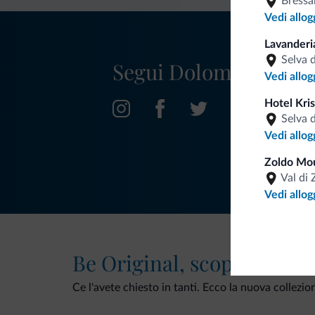
Bress
Vedi allog
Lavanderi
Selva 
Segui Dolomiti.it
Vedi allog
Hotel Kris
Selva 
Vedi allog
Zoldo Mo
Val di 
Vedi allog
Be Original, scopri la nuo
Ce l'avete chiesto in tanti. Ecco la nuova collezio