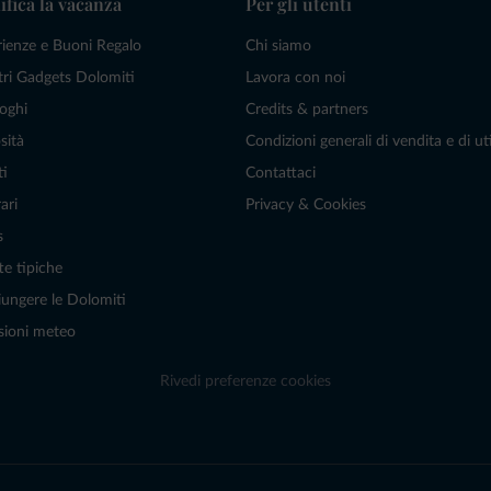
ifica la vacanza
Per gli utenti
rienze e Buoni Regalo
Chi siamo
tri Gadgets Dolomiti
Lavora con noi
oghi
Credits & partners
sità
Condizioni generali di vendita e di uti
ti
Contattaci
ari
Privacy & Cookies
s
te tipiche
ungere le Dolomiti
sioni meteo
Rivedi preferenze cookies