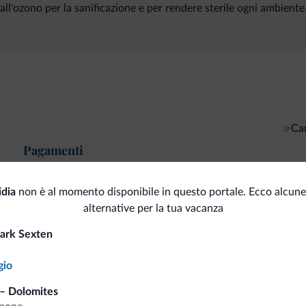
all'ozono per la sanificazione e per rendere sterile ogni ambiente
Car
Pagamenti
idia
non è al momento disponibile in questo portale. Ecco alcune
alternative per la tua vacanza
i.it
ark Sexten
gio
Tariffe vantaggiose
– Dolomites