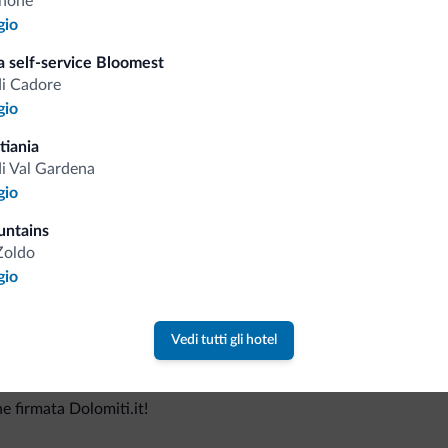
anone
gio
a self-service Bloomest
di Cadore
Consigli dalle Dolom
gio
tiania
Riceverai informazioni, offerte esclusiv
di Val Gardena
gio
untains
Zoldo
gio
Vedi tutti gli hotel
va collezione
ne firmata Dolomiti.it!