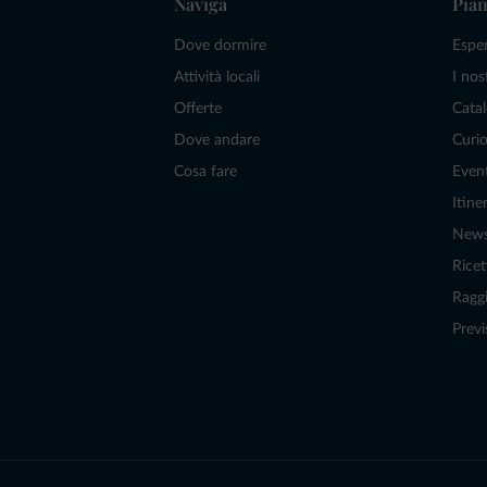
Naviga
Pian
Dove dormire
Espe
Attività locali
I nos
Offerte
Catal
Dove andare
Curio
Cosa fare
Even
Itiner
New
Ricet
Raggi
Previ