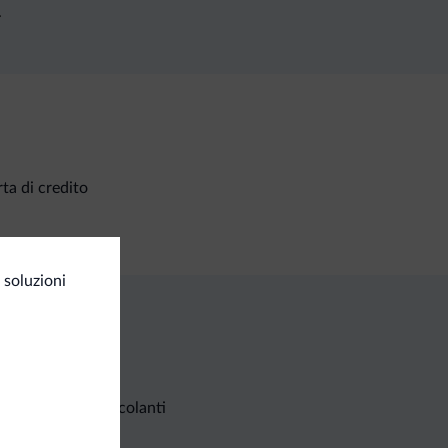
.
ta di credito
 soluzioni
Richieste non vincolanti