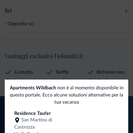
Sci
Deposito sci
Vantaggi esclusivi Dolomiti.it
Contatto
Tariffe
Richieste non
diretto
vantaggiose
vincolanti
Apartments Wildbach
non è al momento disponibile in
questo portale. Ecco alcune soluzioni alternative per la
tua vacanza
Consigli dalle Dolomiti
Residence Taufer
Riceverai informazioni, offerte esclusive e news per la tua
San Martino di
vacanza nelle Dolomiti.
Castrozza