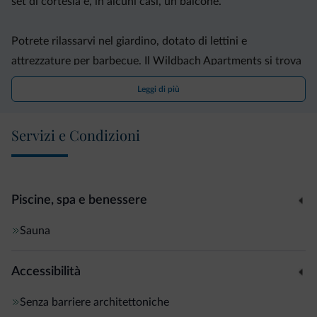
set di cortesia e, in alcuni casi, un balcone.
Potrete rilassarvi nel giardino, dotato di lettini e
attrezzature per barbecue. Il Wildbach Apartments si trova
inoltre in una posizione strategica per praticare escursioni.
Leggi di più
La struttura dista 250 metri dalle piste sciistiche del
Servizi e Condizioni
Sellaronda, parte del comprensorio sciistico Dolomiti
Superski, e 100 metri dalla fermata di un autobus che offre
collegamenti con Selva di Val Gardena.
Piscine, spa e benessere
Sauna
Accessibilità
Senza barriere architettoniche