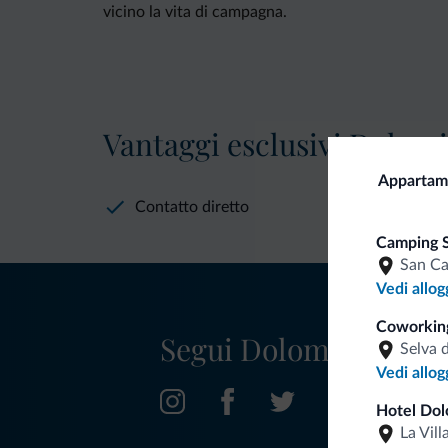
vicino la vita di campagna.
Vantaggi esclusivi Dolomit
Appartam
Contatto diretto
Camping S
San Ca
Vedi allog
Coworking
Segui Dolomiti.it
Selva 
Vedi allog
Hotel Dol
La Vill