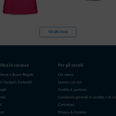
Vai allo shop
ifica la vacanza
Per gli utenti
rienze e Buoni Regalo
Chi siamo
tri Gadgets Dolomiti
Lavora con noi
oghi
Credits & partners
sità
Condizioni generali di vendita e di uti
ti
Contattaci
ari
Privacy & Cookies