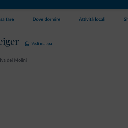
sa fare
Dove dormire
Attività locali
S
eiger
Vedi mappa
lva dei Molini