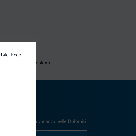
tale. Ecco
Richieste non vincolanti
iti
e e news per la tua vacanza nelle Dolomiti.