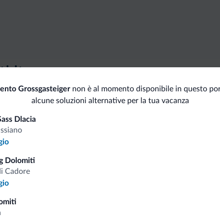
i.it
ento Grossgasteiger
non è al momento disponibile in questo por
alcune soluzioni alternative per la tua vacanza
Tariffe vantaggiose
ass Dlacia
ssiano
gio
 Dolomiti
Consigli dalle Dolom
di Cadore
gio
Riceverai informazioni, offerte esclusiv
omiti
a