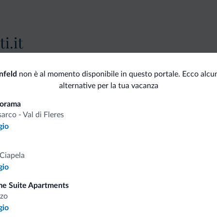
i.it
Tariffe vantaggiose
nfeld
non è al momento disponibile in questo portale. Ecco alcun
alternative per la tua vacanza
norama
sarco - Val di Fleres
gio
Consigli dalle Dolom
Ciapela
Riceverai informazioni, offerte esclusiv
gio
e Suite Apartments
zo
gio