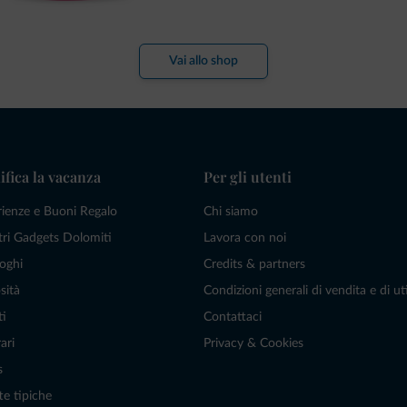
Vai allo shop
ifica la vacanza
Per gli utenti
rienze e Buoni Regalo
Chi siamo
tri Gadgets Dolomiti
Lavora con noi
oghi
Credits & partners
sità
Condizioni generali di vendita e di uti
ti
Contattaci
ari
Privacy & Cookies
s
te tipiche