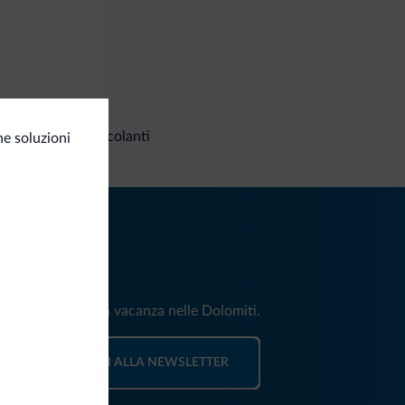
Richieste non vincolanti
e soluzioni
iti
e e news per la tua vacanza nelle Dolomiti.
ISCRIVITI ALLA NEWSLETTER