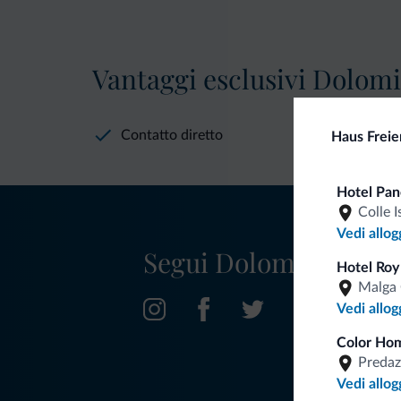
Vantaggi esclusivi Dolomit
Contatto diretto
Haus Freie
Hotel Pa
Colle I
Vedi allog
Segui Dolomiti.it
Hotel Roy
Malga 
Vedi allog
Color Hom
Predaz
Vedi allog