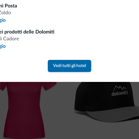
nì Posta
Zoldo
gio
i prodotti delle Dolomiti
va collezione
di Cadore
gio
ne firmata Dolomiti.it!
Vedi tutti gli hotel