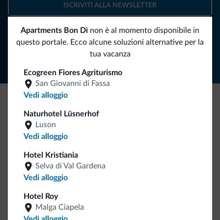
ISCRIVITI ALLA NEWSLETTER
Apartments Bon Dì
non è al momento disponibile in
Segui Dolomiti.it
questo portale. Ecco alcune soluzioni alternative per la
tua vacanza
Ecogreen Fiores Agriturismo
San Giovanni di Fassa
Vedi alloggio
Be Original, scopri la nuova collezione
Naturhotel Lüsnerhof
Luson
Ce l'avete chiesto in tanti. Ecco la nuova collezione firmata
Vedi alloggio
Dolomiti.it!
Hotel Kristiania
Selva di Val Gardena
Vedi alloggio
Hotel Roy
Malga Ciapela
Vedi alloggio