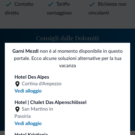
Contatto
Tariffe
Richieste non
diretto
vantaggiose
vincolanti
Consigli dalle Dolomiti
Riceverai informazioni, offerte esclusive e news per la tua
Garni Mezdi
non è al momento disponibile in questo
vacanza nelle Dolomiti.
portale. Ecco alcune soluzioni alternative per la tua
vacanza
Hotel Des Alpes
ISCRIVITI ALLA NEWSLETTER
Cortina d'Ampezzo
Vedi alloggio
Segui Dolomiti.it
Hotel | Chalet Das Alpenschlössel
San Martino in
Passiria
Vedi alloggio