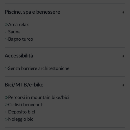
Piscine, spa e benessere
A 700 mt si trova la località di San Vigilio di Marebbe,
attrezzata con alimentari, panificio, farmacia, bar e
Area relax
ristoranti.
Sauna
Bagno turco
Accessibilità
Senza barriere architettoniche
Bici/MTB/e-bike
Percorsi in mountain bike/bici
Ciclisti benvenuti
Deposito bici
Noleggio bici