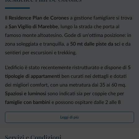
Il
Residence Plan de Corones
a gestione famigliare si trova
a
San Vigilio di Marebbe
, lungo la strada che porta al
famoso monte altoatesino. Gode di un'ottima posizione: in
zona soleggiata e tranquilla, a
50 mt dalle piste da sci
e da
sentieri per escursioni e trekking.
L'edificio è stato recentemente ristrutturato e dispone di
5
tipologie di appartamenti
ben curati nei dettagli e dotati
dei migliori comfort, con una metratura dai 35 ai 60 mq.
Spaziosi e luminosi
sono indicati sia per coppie che per
famiglie con bambini
e possono ospitare dalle 2 alle 8
persone.
Leggi di più
Gli appartamenti dispongono di
una o due camere da letto
matrimoniale
, cassaforte,
cucina attrezzata
, soggiorno con
Servizi e Condizioni