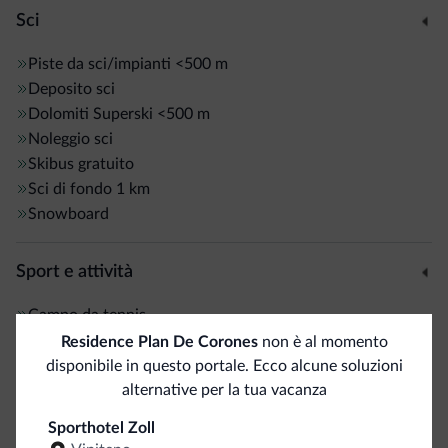
Sci
Piste da sci/impianti
<500 m
Deposito sci
Dolomiti Superski
<500 m
Noleggio sci
Skibus gratuito
Sci di fondo
1 km
Snowboard
Sport e attività
Campo da tennis
Itinerari a piedi
Residence Plan De Corones
non è al momento
Itinerari jogging
disponibile in questo portale. Ecco alcune soluzioni
Maneggio/Equitazione
alternative per la tua vacanza
Percorsi trekking
Sporthotel Zoll
Pesca
5 km