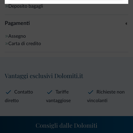
Deposito bagagli
Pagamenti
Assegno
Carta di credito
Vantaggi esclusivi Dolomiti.it
Contatto
Tariffe
Richieste non
diretto
vantaggiose
vincolanti
Consigli dalle Dolomiti