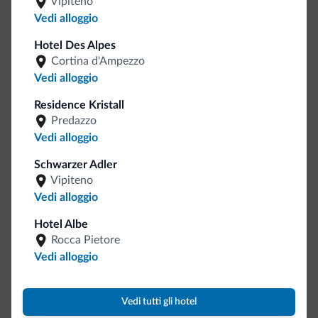
Vipiteno
Vedi alloggio
Servizi generali
Hotel Des Alpes
Cortina d'Ampezzo
Bancomat/ATM
<500 m
Vedi alloggio
Ascensori
Staff multilingua
Residence Kristall
Italiano
Predazzo
Inglese
Vedi alloggio
Tedesco
Schwarzer Adler
Francese
Vipiteno
Motociclisti benvenuti
Vedi alloggio
Hotel Albe
Internet
Rocca Pietore
Vedi alloggio
Wi-Fi gratuito
Accoglienza e reception
Vedi tutti gli hotel