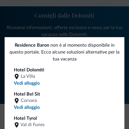
Consigli dalle Dolomiti
Riceverai informazioni, offerte esclusive e news per la tua
vacanza nelle Dolomiti.
Residence Baron
non è al momento disponibile in
questo portale. Ecco alcune soluzioni alternative per la
ISCRIVITI ALLA NEWSLETTER
tua vacanza
Hotel Dolomiti
Segui Dolomiti.it
La Villa
Vedi alloggio
Hotel Bel Sit
Corvara
Vedi alloggio
Hotel Tyrol
Be Original, scopri la nuova collezione
Val di Funes