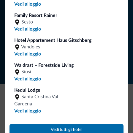
Vedi alloggio
Riceverai informazioni, offerte esclusive e news per la tua
vacanza nelle Dolomiti.
Family Resort Rainer
Sesto
Vedi alloggio
ISCRIVITI ALLA NEWSLETTER
Hotel Appartement Haus Gitschberg
Vandoies
Vedi alloggio
Segui Dolomiti.it
Waldrast – Forestside Living
Siusi
Vedi alloggio
Kedul Lodge
Santa Cristina Val
Be Original, scopri la nuova collezione
Gardena
Ce l'avete chiesto in tanti. Ecco la nuova collezione firmata
Vedi alloggio
Dolomiti.it!
Vedi tutti gli hotel