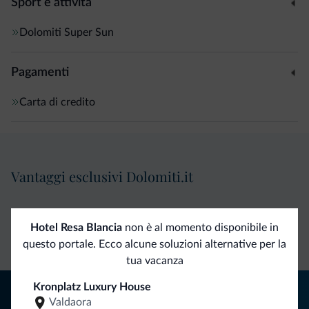
Sport e attività
Dolomiti Super Sun
Pagamenti
Carta di credito
Vantaggi esclusivi Dolomiti.it
Contatto
Tariffe
Richieste non
Hotel Resa Blancia
non è al momento disponibile in
diretto
vantaggiose
vincolanti
questo portale. Ecco alcune soluzioni alternative per la
tua vacanza
Kronplatz Luxury House
Consigli dalle Dolomiti
Valdaora