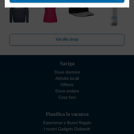
Vai allo shop
Naviga
Dove dormire
Attività locali
Offerte
Dove andare
Cosa fare
Pianifica la vacanza
Esperienze e Buoni Regalo
I nostri Gadgets Dolomiti