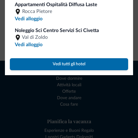
Appartamenti Ospitalità Diffusa Laste
Rocca Pietore
Vedi alloggio
Noleggio Sci Centro Servizi Sci Civetta
Val di Zoldo
Vedi alloggio
Vai allo shop
Vedi tutti gli hotel
Naviga
Dove dormire
Attività locali
Offerte
Dove andare
Cosa fare
Pianifica la vacanza
Esperienze e Buoni Regalo
I nostri Gadgets Dolomiti