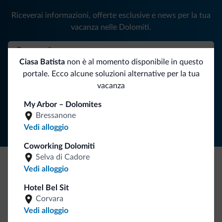
Riceverai informazioni, offerte esclusive e news per la tua
vacanza nelle Dolomiti.
Ciasa Batista
non è al momento disponibile in questo
ISCRIVITI ALLA NEWSLETTER
portale. Ecco alcune soluzioni alternative per la tua
vacanza
Segui Dolomiti.it
My Arbor – Dolomites
Bressanone
Vedi alloggio
Coworking Dolomiti
Selva di Cadore
Vedi alloggio
Be Original, scopri la nuova collezione
Hotel Bel Sit
Ce l'avete chiesto in tanti. Ecco la nuova collezione firmata
Corvara
Dolomiti.it!
Vedi alloggio