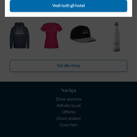
Ce l'avete chiesto in tanti. Ecco la nuova collezione firmata
Vedi tutti gli hotel
Dolomiti.it!
Vai allo shop
Naviga
Dove dormire
Attività locali
Offerte
Dove andare
Cosa fare