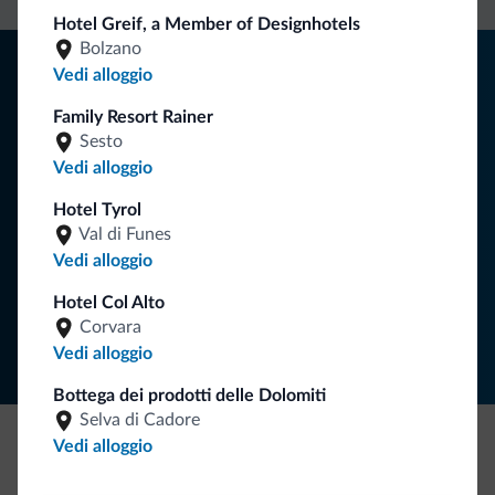
Hotel Greif, a Member of Designhotels
Bolzano
Consigli dalle Dolomiti
Vedi alloggio
Riceverai informazioni, offerte esclusive e news per la tua
Family Resort Rainer
vacanza nelle Dolomiti.
Sesto
Vedi alloggio
Hotel Tyrol
ISCRIVITI ALLA NEWSLETTER
Val di Funes
Vedi alloggio
Segui Dolomiti.it
Hotel Col Alto
Corvara
Vedi alloggio
Bottega dei prodotti delle Dolomiti
Selva di Cadore
Vedi alloggio
Be Original, scopri la nuova collezione