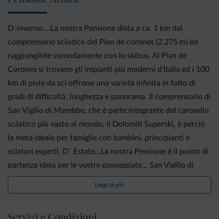
D´inverno....La nostra Pensione dista a ca. 1 km dal
comprensorio sciistico del Plan de corones (2.275 m) ed
raggiungibile comodamente con lo skibus. Al Plan de
Corones si trovano gli impianti più moderni d’Italia ed i 100
km di piste da sci offrono una varietà infinita in fatto di
gradi di difficoltà, lunghezza e panorama. Il comprensorio di
San Vigilio di Marebbe, che è parte integrante del carosello
sciistico più vasto al mondo, il Dolomiti Superski, è perciò
la meta ideale per famiglie con bambini, principianti e
sciatori esperti. D´ Estate...La nostra Pensione é il punto di
partenza idela per le vostre passeggiate... San Vigilio di
Marebbe offre un range molto vasto di passeggiate, gite ed
Leggi di più
escursioni nelle Dolomiti, che porta gli appassionati dalle
più strette vicinanze del paese alle cime dolomitiche con i
Servizi e Condizioni