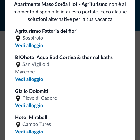
Segui Dolomiti.it
Apartments Maso Soröa Hof - Agriturismo
non è al
momento disponibile in questo portale. Ecco alcune
soluzioni alternative per la tua vacanza
Agriturismo Fattoria dei fiori
Sospirolo
Vedi alloggio
Be Original, scopri la nuova collezione
BIOhotel Aqua Bad Cortina & thermal baths
Ce l'avete chiesto in tanti. Ecco la nuova collezione firmata
San Vigilio di
Dolomiti.it!
Marebbe
Vedi alloggio
Giallo Dolomiti
Pieve di Cadore
Vedi alloggio
Hotel Mirabell
Vai allo shop
Campo Tures
Vedi alloggio