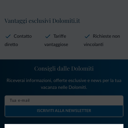
Vantaggi esclusivi Dolomiti.it
Contatto
Tariffe
Richieste non
diretto
vantaggiose
vincolanti
Consigli dalle Dolomiti
Riceverai informazioni, offerte esclusive e news per la tua
vacanza nelle Dolomiti.
ISCRIVITI ALLA NEWSLETTER