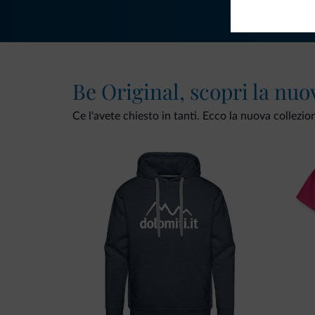
Be Original, scopri la nuo
Ce l'avete chiesto in tanti. Ecco la nuova collezio