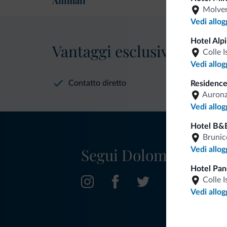
Animali
Molve
Vedi allog
Hotel Alp
Vantaggi esclusivi Dolomit
Colle I
Vedi allog
Contatto diretto
Residence
Auronz
Vedi allog
Hotel B&
Brunic
Segui Dolomiti.it
Vedi allog
Hotel Pa
Colle I
Vedi allog