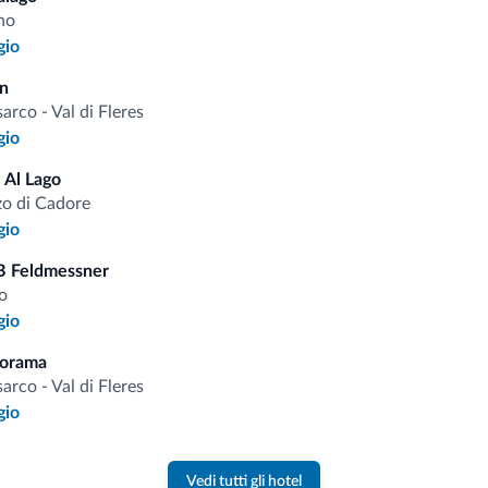
Piste da sci/impianti
no
gio
in
i.it
sarco - Val di Fleres
gio
Tariffe vantaggiose
 Al Lago
o di Cadore
gio
B Feldmessner
o
Consigli dalle Dolom
gio
norama
sarco - Val di Fleres
Riceverai informazioni, offerte esclusiv
gio
Vedi tutti gli hotel