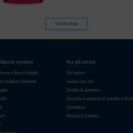
Vai allo shop
ifica la vacanza
Per gli utenti
rienze e Buoni Regalo
Chi siamo
tri Gadgets Dolomiti
Lavora con noi
oghi
Credits & partners
sità
Condizioni generali di vendita e di uti
ti
Contattaci
ari
Privacy & Cookies
s