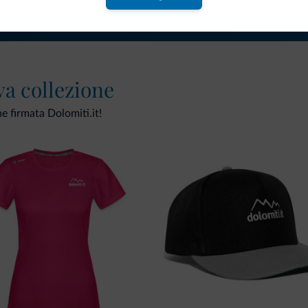
va collezione
ne firmata Dolomiti.it!