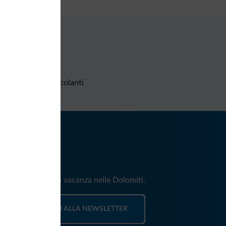
Richieste non vincolanti
iti
e e news per la tua vacanza nelle Dolomiti.
ISCRIVITI ALLA NEWSLETTER