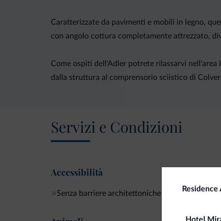
Caratterizzate da pavimenti e mobili in legno, qu
con angolo cottura completamente attrezzato, di
Come ospiti dell'Adler potrete rilassarvi nell'are
dalla struttura al comprensorio sciistico di Colve
Servizi e Condizioni
Accessibilità
Residence 
Senza barriere architettoniche
Hotel Mir