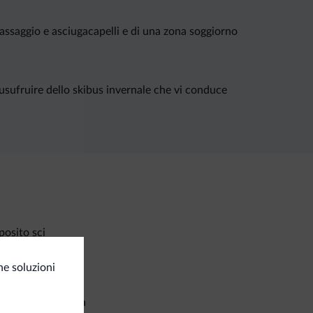
assaggio e asciugacapelli e di una zona soggiorno
 usufruire dello skibus invernale che vi conduce
osito sci
ne soluzioni
izi generali
setta di sicurezza