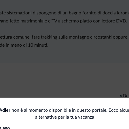
este sistemazioni dispongono di un bagno fornito di doccia idrom
vano-letto matrimoniale e TV a schermo piatto con lettore DVD.
a lettura comune, fare trekking sulle montagne circostanti oppure
rde in meno di 10 minuti.
Dep
Animali ammessi
Adler
non è al momento disponibile in questo portale. Ecco alcu
Serv
Sci
alternative per la tua vacanza
Cas
alago
<500 m