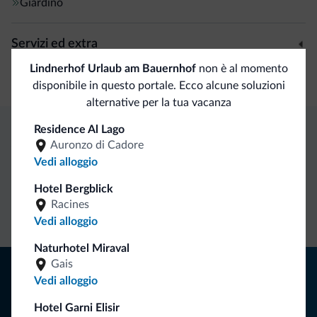
Giardino
Servizi ed extra
Lindnerhof Urlaub am Bauernhof
non è al momento
Banco escursioni guidate
disponibile in questo portale. Ecco alcune soluzioni
alternative per la tua vacanza
Residence Al Lago
Auronzo di Cadore
Vantaggi esclusivi Dolomiti.it
Vedi alloggio
Hotel Bergblick
Contatto
Tariffe
Richieste non
Racines
diretto
vantaggiose
vincolanti
Vedi alloggio
Naturhotel Miraval
Gais
Consigli dalle Dolomiti
Vedi alloggio
Riceverai informazioni, offerte esclusive e news per la tua
Hotel Garni Elisir
vacanza nelle Dolomiti.