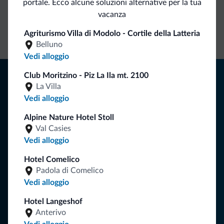
portale. Ecco alcune soluzioni alternative per la tua
vacanza
Contatto
Tariffe
Richieste non
diretto
vantaggiose
vincolanti
Agriturismo Villa di Modolo - Cortile della Latteria
Belluno
Vedi alloggio
Consigli dalle Dolomiti
Club Moritzino - Piz La Ila mt. 2100
La Villa
Riceverai informazioni, offerte esclusive e news per la tua
Vedi alloggio
vacanza nelle Dolomiti.
Alpine Nature Hotel Stoll
Val Casies
Vedi alloggio
ISCRIVITI ALLA NEWSLETTER
Hotel Comelico
Padola di Comelico
Segui Dolomiti.it
Vedi alloggio
Hotel Langeshof
Anterivo