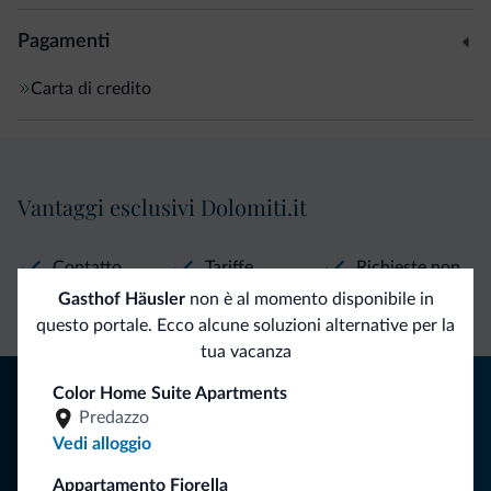
Pagamenti
Carta di credito
Vantaggi esclusivi Dolomiti.it
Contatto
Tariffe
Richieste non
diretto
vantaggiose
vincolanti
Gasthof Häusler
non è al momento disponibile in
questo portale. Ecco alcune soluzioni alternative per la
tua vacanza
Consigli dalle Dolomiti
Color Home Suite Apartments
Predazzo
Riceverai informazioni, offerte esclusive e news per la tua
Vedi alloggio
vacanza nelle Dolomiti.
Appartamento Fiorella