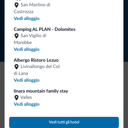
San Martino di
Castrozza
ISCRIVITI ALLA NEWSLETTER
Vedi alloggio
Camping AL PLAN - Dolomites
Segui Dolomiti.it
San Vigilio di
Marebbe
Vedi alloggio
Albergo Ristoro Lezuo
Livinallongo del Col
di Lana
Be Original, scopri la nuova collezione
Vedi alloggio
Ce l'avete chiesto in tanti. Ecco la nuova collezione firmata
linara mountain family stay
Dolomiti.it!
Valles
Vedi alloggio
Vedi tutti gli hotel