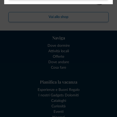
Vai allo shop
Naviga
Dove dormire
Attività locali
Offerte
Dove andare
Cosa fare
Pianifica la vacanza
Esperienze e Buoni Regalo
I nostri Gadgets Dolomiti
Cataloghi
Curiosità
Eventi